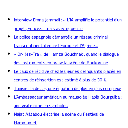
actualités
Interview Emna Jemmali : « L’IA amplifie le potentiel d’un
projet ,Foncez… mais avec rigueur »
La police espagnole démantéle un réseau criminel
transcontinental entre l Europe et l’Algérie…
« Or-Kes-Tra » de Hamza Bouchnak : quand le dialogue
des instruments embrase la scène de Boukornine
Le taux de récidive chez les jeunes délinquants placés en
centres de réinsertion est estimé à plus de 30 %.
Tunisie : la dette, une équation de plus en plus complexe
L’Ambassadeur américain au mausolée Habib Bourguiba :
une visite riche en symboles
Najat Aâtabou électrise la scène du Festival de
Hammamet