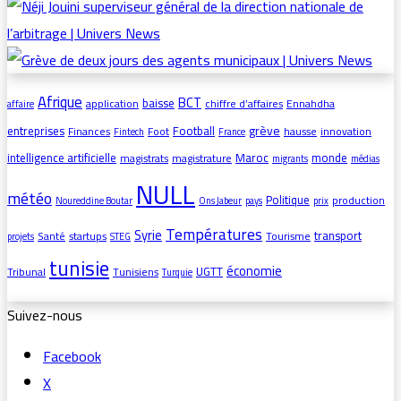
Afrique
BCT
baisse
application
chiffre d’affaires
Ennahdha
affaire
grève
entreprises
Football
Finances
Foot
hausse
innovation
Fintech
France
intelligence artificielle
Maroc
monde
magistrats
magistrature
migrants
médias
NULL
météo
Politique
production
Noureddine Boutar
Ons Jabeur
pays
prix
Températures
Syrie
transport
Santé
startups
Tourisme
projets
STEG
tunisie
économie
UGTT
Tribunal
Tunisiens
Turquie
Suivez-nous
Facebook
X