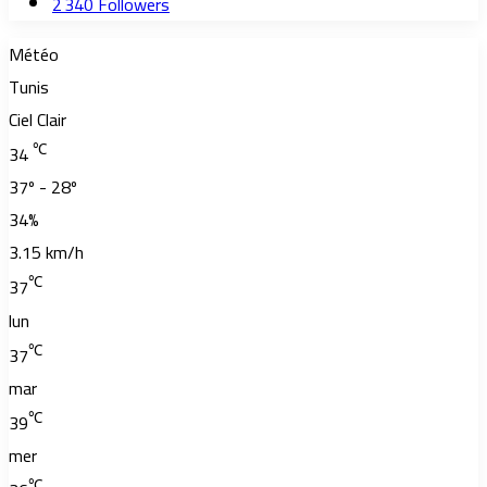
2 340
Followers
Météo
Tunis
Ciel Clair
℃
34
37º - 28º
34%
3.15 km/h
℃
37
lun
℃
37
mar
℃
39
mer
℃