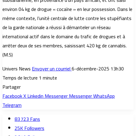
subsaharienne, en provenance d’un pays africain, et ont saisi
environ 04 kg de drogue « cocaïne » en leur possession. Dans le
même contexte, l’unité centrale de lutte contre les stupéfiants
de la garde nationale a réussi à démanteler un réseau
international actif dans le domaine du trafic de drogues et à
arrêter deux de ses membres, saisissant 420 kg de cannabis.
(M.S)
Univers News
Envoyer un courriel
6-décembre-2025 13h30
Temps de lecture 1 minute
Partager
Facebook
X
Linkedin
Messenger
Messenger
WhatsApp
Telegram
83 723
Fans
25K
Followers