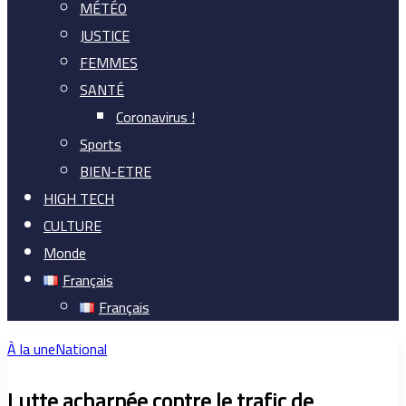
MÉTÉO
JUSTICE
FEMMES
SANTÉ
Coronavirus !
Sports
BIEN-ETRE
HIGH TECH
CULTURE
Monde
Français
Français
À la une
National
Lutte acharnée contre le trafic de