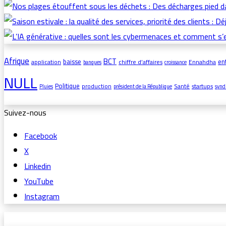
Afrique
BCT
baisse
en
application
chiffre d’affaires
Ennahdha
banques
croissance
NULL
Politique
production
Santé
startups
Pluies
président de la République
synd
Suivez-nous
Facebook
X
Linkedin
YouTube
Instagram