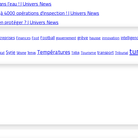
grève
treprises
Football
intelligenc
Finances
Foot
hausse
innovation
gouvernement
tu
Températures
Syrie
transport
Tourisme
Tribunal
icat
Séisme
Temps
TikTok