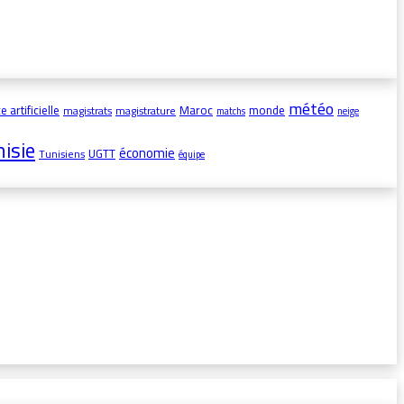
météo
e artificielle
Maroc
monde
magistrats
magistrature
matchs
neige
nisie
économie
UGTT
Tunisiens
équipe