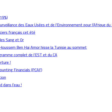
,19%)
Surveillance des Eaux Usées et de l’Environnement pour l’Afrique du
ciers français cet été
 les Sang et Or
: Houssem Ben Haj Amor hisse la Tunisie au sommet
rogramme complet de l’EST et du CA
rture !
counting Financials (PCAF)
tion
 dans l’eau !