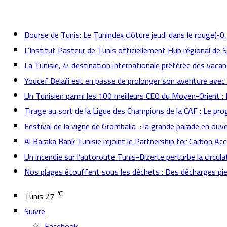
actualités
Bourse de Tunis: Le Tunindex clôture jeudi dans le rouge(-0
L’Institut Pasteur de Tunis officiellement Hub régional de 
La Tunisie, 4ᵉ destination internationale préférée des vacan
Youcef Belaïli est en passe de prolonger son aventure avec
Un Tunisien parmi les 100 meilleurs CEO du Moyen-Orient 
Tirage au sort de la Ligue des Champions de la CAF : Le p
Festival de la vigne de Grombalia : la grande parade en ouve
Al Baraka Bank Tunisie rejoint le Partnership for Carbon Ac
Un incendie sur l’autoroute Tunis-Bizerte perturbe la circula
Nos plages étouffent sous les déchets : Des décharges pied
℃
Tunis
27
Suivre
Facebook