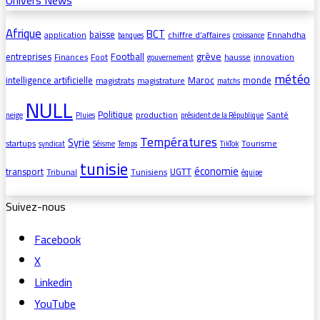
Afrique
BCT
baisse
application
chiffre d’affaires
Ennahdha
banques
croissance
grève
entreprises
Football
Finances
Foot
hausse
innovation
gouvernement
météo
intelligence artificielle
Maroc
monde
magistrats
magistrature
matchs
NULL
Politique
production
Santé
neige
Pluies
président de la République
Températures
Syrie
startups
Tourisme
syndicat
Séisme
Temps
TikTok
tunisie
économie
transport
UGTT
Tribunal
Tunisiens
équipe
Suivez-nous
Facebook
X
Linkedin
YouTube