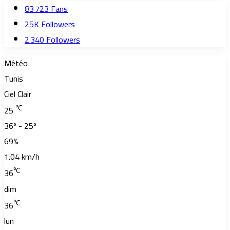
83 723
Fans
25K
Followers
2 340
Followers
Météo
Tunis
Ciel Clair
℃
25
36º - 25º
69%
1.04 km/h
℃
36
dim
℃
36
lun