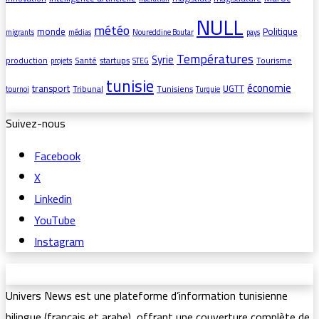
NULL
météo
monde
Politique
migrants
médias
Noureddine Boutar
pays
Températures
Syrie
production
Santé
startups
Tourisme
projets
STEG
tunisie
économie
transport
UGTT
Tribunal
Tunisiens
tournoi
Turquie
Suivez-nous
Facebook
X
Linkedin
YouTube
Instagram
Univers News est une plateforme d’information tunisienne
bilingue (français et arabe), offrant une couverture complète de