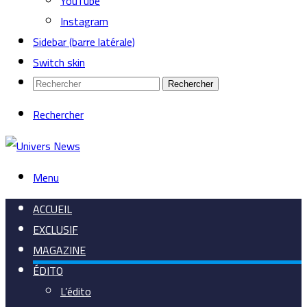
YouTube
Instagram
Sidebar (barre latérale)
Switch skin
Rechercher
Rechercher
Menu
ACCUEIL
EXCLUSIF
MAGAZINE
ÉDITO
L’édito