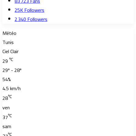
83 723
Fans
25K
Followers
2 340
Followers
Météo
Tunis
Ciel Clair
℃
29
29º - 28º
54%
4.5 km/h
℃
28
ven
℃
37
sam
℃