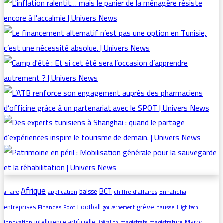
Afrique
BCT
baisse
application
chiffre d’affaires
Ennahdha
affaire
grève
entreprises
Football
Finances
Foot
hausse
gouvernement
High tech
intelligence artificielle
Maroc
innovation
magistrats
magistrature
libération