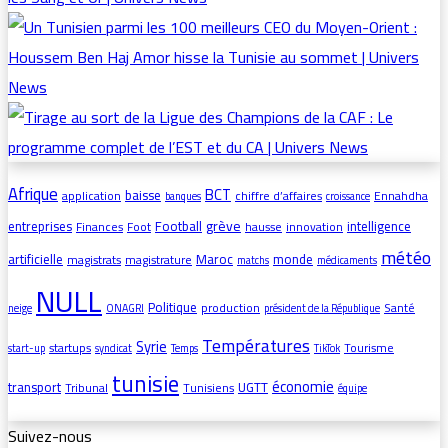
Afrique
BCT
baisse
application
chiffre d’affaires
Ennahdha
banques
croissance
grève
entreprises
Football
intelligence
Finances
Foot
hausse
innovation
météo
artificielle
Maroc
monde
magistrats
magistrature
matchs
médicaments
NULL
Politique
production
Santé
neige
ONAGRI
président de la République
Températures
Syrie
startups
Tourisme
start-up
syndicat
Temps
TikTok
tunisie
économie
transport
UGTT
Tribunal
Tunisiens
équipe
Suivez-nous