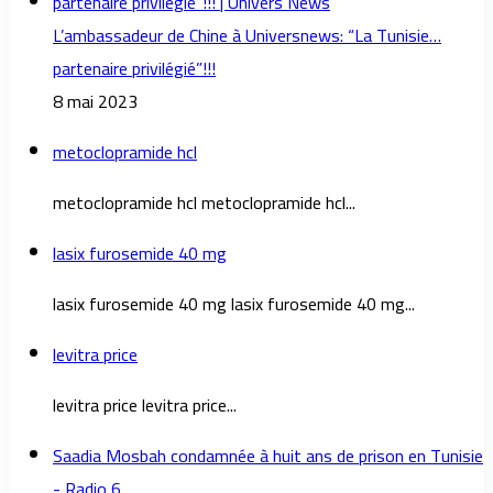
L’ambassadeur de Chine à Universnews: “La Tunisie…
partenaire privilégié”!!!
8 mai 2023
metoclopramide hcl
metoclopramide hcl metoclopramide hcl...
lasix furosemide 40 mg
lasix furosemide 40 mg lasix furosemide 40 mg...
levitra price
levitra price levitra price...
Saadia Mosbah condamnée à huit ans de prison en Tunisie
- Radio 6