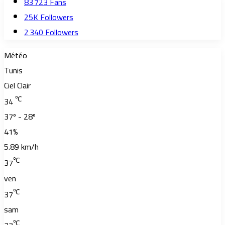
83 723
Fans
25K
Followers
2 340
Followers
Météo
Tunis
Ciel Clair
℃
34
37º - 28º
41%
5.89 km/h
℃
37
ven
℃
37
sam
℃