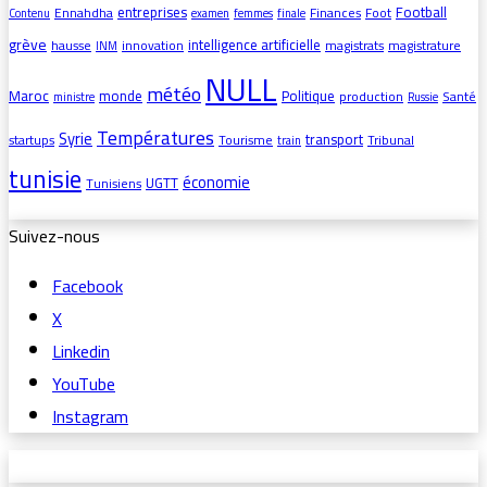
entreprises
Football
Ennahdha
Finances
Foot
Contenu
examen
femmes
finale
grève
intelligence artificielle
hausse
innovation
magistrats
magistrature
INM
NULL
météo
Maroc
monde
Politique
production
Santé
ministre
Russie
Températures
Syrie
transport
startups
Tourisme
Tribunal
train
tunisie
économie
UGTT
Tunisiens
Suivez-nous
Facebook
X
Linkedin
YouTube
Instagram