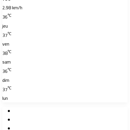
2.98 km/h
℃
36
jeu
℃
37
ven
℃
38
sam
℃
36
dim
℃
37
lun