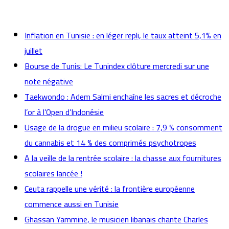
actualités
Inflation en Tunisie : en léger repli, le taux atteint 5,1% en
juillet
Bourse de Tunis: Le Tunindex clôture mercredi sur une
note négative
Taekwondo : Adem Salmi enchaîne les sacres et décroche
l’or à l’Open d’Indonésie
Usage de la drogue en milieu scolaire : 7,9 % consomment
du cannabis et 14 % des comprimés psychotropes
A la veille de la rentrée scolaire : la chasse aux fournitures
scolaires lancée !
Ceuta rappelle une vérité : la frontière européenne
commence aussi en Tunisie
Ghassan Yammine, le musicien libanais chante Charles