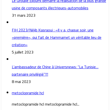
Le Groupe Elloumi démarre la réalisation de la plus grande
usine de composants électriques-automobiles
31 mars 2023
FIH 2023/Néjib Kasraoui : «Il y a, chaque soir, une
«première», qui fait de Hammamet un véritable lieu de
création»
5 juillet 2023
L’ambassadeur de Chine à Universnews: “La Tunisie…
partenaire privilégié”!!!
8 mai 2023
metoclopramide hcl
metoclopramide hcl metoclopramide hcl...