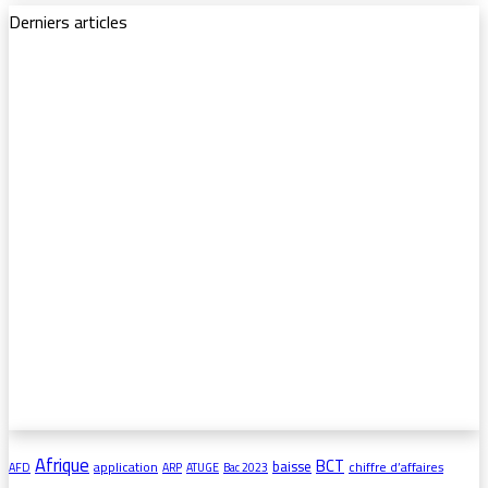
Derniers articles
Afrique
BCT
baisse
application
chiffre d’affaires
AFD
ARP
ATUGE
Bac 2023