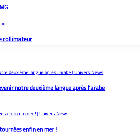
e MG
eur
e collimateur
evenir notre deuxième langue après l’arabe
etournées enfin en mer !