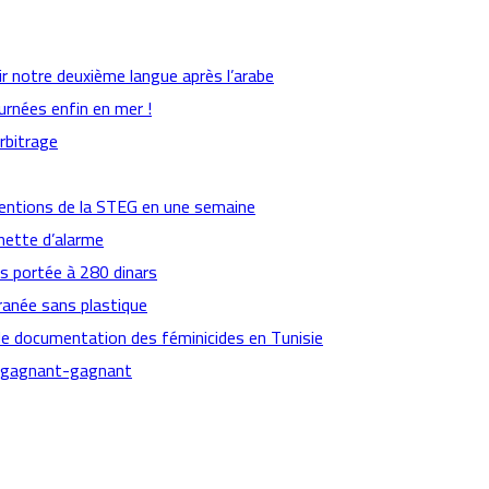
ir notre deuxième langue après l’arabe
urnées enfin en mer !
arbitrage
ventions de la STEG en une semaine
nette d’alarme
es portée à 280 dinars
ranée sans plastique
de documentation des féminicides en Tunisie
ts gagnant-gagnant