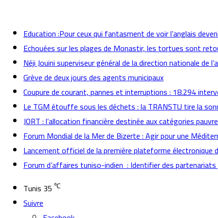
actualités
Education :Pour ceux qui fantasment de voir l’anglais deven
Echouées sur les plages de Monastir, les tortues sont reto
Néji Jouini superviseur général de la direction nationale de l’
Grève de deux jours des agents municipaux
Coupure de courant, pannes et interruptions : 18.294 inter
Le TGM étouffe sous les déchets : la TRANSTU tire la son
JORT : l’allocation financière destinée aux catégories pauvr
Forum Mondial de la Mer de Bizerte : Agir pour une Méditer
Lancement officiel de la première plateforme électronique 
Forum d’affaires tuniso-indien : Identifier des partenaria
℃
Tunis
35
Suivre
Facebook