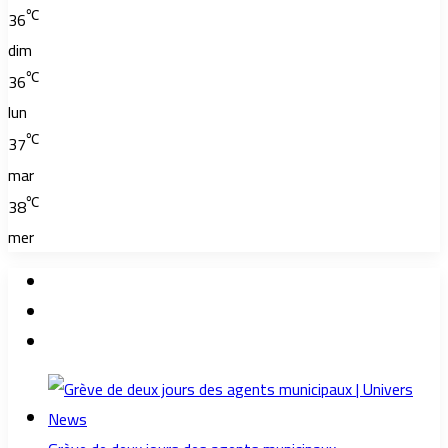
℃
36
dim
℃
36
lun
℃
37
mar
℃
38
mer