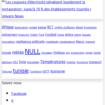
Afrique
BCT
baisse
application
chiffre d’affaires
Ennahdha
artistes
député
grève
entreprises
Football
Finances
Foot
hausse
Fintech
France
guerre
intelligence artificielle
Maroc
innovation
magistrats
magistrature
migrants
NULL
météo
monde
Politique
production
Santé
Ons Jabeur
prix
projets
Températures
Syrie
transport
startups
Tourisme
STEG
technologie
Timeline
tunisie
économie
UGTT
Tribunal
Tunisiens
Suivez-nous
Facebook
X