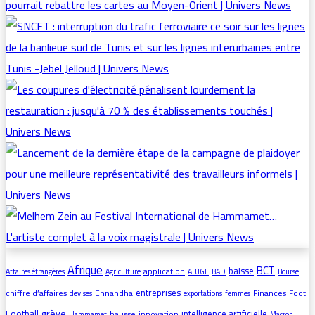
Afrique
BCT
baisse
application
Affaires étrangères
Agriculture
ATUGE
BAD
Bourse
entreprises
chiffre d’affaires
Ennahdha
Finances
Foot
devises
exportations
femmes
grève
Football
intelligence artificielle
hausse
innovation
Hammamet
Macron