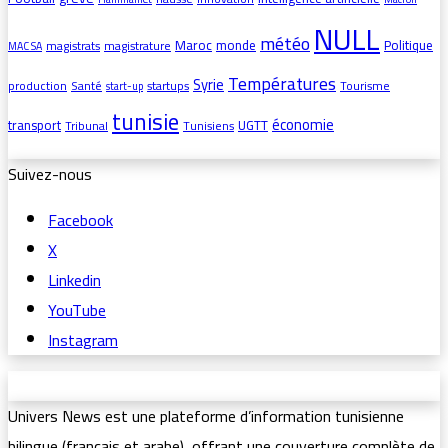
NULL
météo
Maroc
monde
Politique
magistrats
magistrature
MAC SA
Températures
Syrie
production
Santé
startups
Tourisme
start-up
tunisie
économie
transport
UGTT
Tribunal
Tunisiens
Suivez-nous
Facebook
X
Linkedin
YouTube
Instagram
Univers News est une plateforme d’information tunisienne
bilingue (français et arabe), offrant une couverture complète de