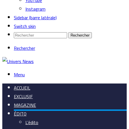
YouTube
Instagram
Sidebar (barre latérale)
Switch skin
Rechercher
Rechercher
Menu
ACCUEIL
EXCLUSIF
MAGAZINE
ÉDITO
L’édito