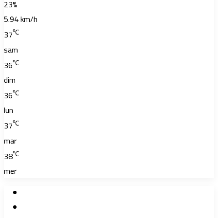
23%
5.94 km/h
℃
37
sam
℃
36
dim
℃
36
lun
℃
37
mar
℃
38
mer