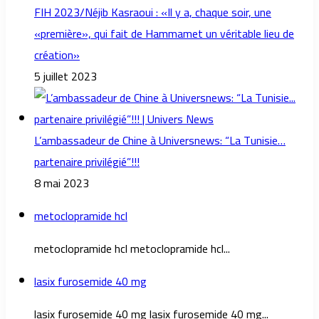
FIH 2023/Néjib Kasraoui : «Il y a, chaque soir, une
«première», qui fait de Hammamet un véritable lieu de
création»
5 juillet 2023
L’ambassadeur de Chine à Universnews: “La Tunisie…
partenaire privilégié”!!!
8 mai 2023
metoclopramide hcl
metoclopramide hcl metoclopramide hcl...
lasix furosemide 40 mg
lasix furosemide 40 mg lasix furosemide 40 mg...