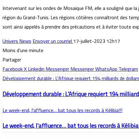
Intervenant sur les ondes de Mosaique FM, elle a souligné que la
région du Grand-Tunis. Les régions côtières connaîtront des temp
sont ainsi appelés à prendre des précautions et à éviter toute exp
Univers News
Envoyer un courriel
17-juillet-2023 12h17
Moins d’une minute
Partager
Facebook
X
Linkedin
Messenger
Messenger
WhatsApp
Telegram
Développement durable : L'Afrique requiert 194 milliards de dollar
Développement durable : L'Afrique requiert 194 milliard
Le week-end, l'affluence… bat tous les records à Kélibia!!!
Le week-end, l'affluence… bat tous les records à Kélibia!