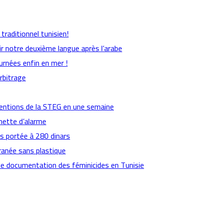
raditionnel tunisien!
ir notre deuxième langue après l’arabe
urnées enfin en mer !
arbitrage
ventions de la STEG en une semaine
nette d’alarme
es portée à 280 dinars
ranée sans plastique
de documentation des féminicides en Tunisie