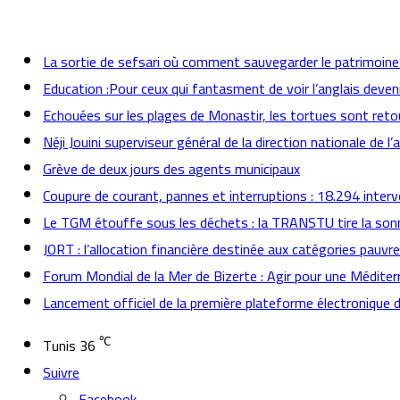
actualités
La sortie de sefsari où comment sauvegarder le patrimoine t
Education :Pour ceux qui fantasment de voir l’anglais deven
Echouées sur les plages de Monastir, les tortues sont reto
Néji Jouini superviseur général de la direction nationale de l’
Grève de deux jours des agents municipaux
Coupure de courant, pannes et interruptions : 18.294 inter
Le TGM étouffe sous les déchets : la TRANSTU tire la son
JORT : l’allocation financière destinée aux catégories pauvr
Forum Mondial de la Mer de Bizerte : Agir pour une Méditer
Lancement officiel de la première plateforme électronique 
℃
Tunis
36
Suivre
Facebook