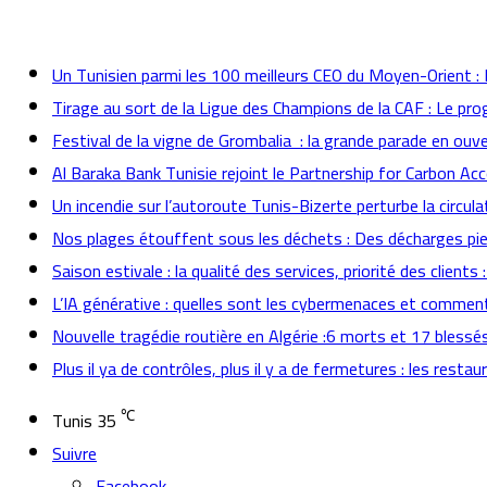
actualités
Un Tunisien parmi les 100 meilleurs CEO du Moyen-Orient 
Tirage au sort de la Ligue des Champions de la CAF : Le p
Festival de la vigne de Grombalia : la grande parade en ouve
Al Baraka Bank Tunisie rejoint le Partnership for Carbon Ac
Un incendie sur l’autoroute Tunis-Bizerte perturbe la circula
Nos plages étouffent sous les déchets : Des décharges pied
Saison estivale : la qualité des services, priorité des client
L’IA générative : quelles sont les cybermenaces et comment
Nouvelle tragédie routière en Algérie :6 morts et 17 blessé
Plus il ya de contrôles, plus il y a de fermetures : les rest
℃
Tunis
35
Suivre
Facebook