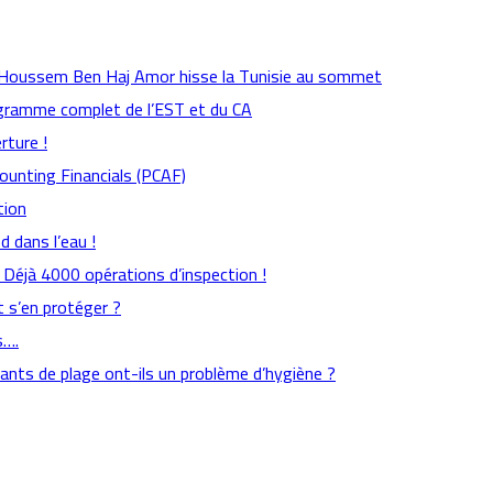
: Houssem Ben Haj Amor hisse la Tunisie au sommet
rogramme complet de l’EST et du CA
rture !
counting Financials (PCAF)
tion
 dans l’eau !
s : Déjà 4000 opérations d’inspection !
 s’en protéger ?
s….
aurants de plage ont-ils un problème d’hygiène ?