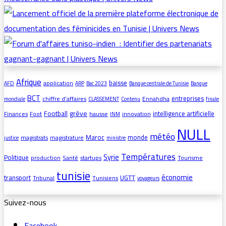
Afrique
baisse
application
AFD
ARP
Bac 2023
Banque centrale de Tunisie
Banque
BCT
entreprises
chiffre d’affaires
Ennahdha
mondiale
CLASSEMENT
Contenu
finale
grève
Football
intelligence artificielle
Finances
Foot
hausse
innovation
INM
NULL
météo
Maroc
monde
magistrats
magistrature
justice
ministre
Températures
Syrie
Politique
production
Santé
startups
Tourisme
tunisie
économie
transport
UGTT
Tribunal
Tunisiens
voyageurs
Suivez-nous
Facebook