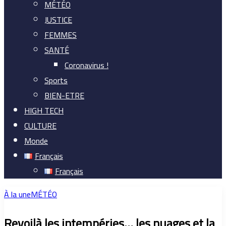
MÉTÉO
JUSTICE
FEMMES
SANTÉ
Coronavirus !
Sports
BIEN-ETRE
HIGH TECH
CULTURE
Monde
Français
Français
À la une
MÉTÉO
Revoilà les intempéries… les nuages et la