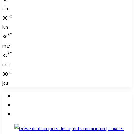
dim
℃
36
lun
℃
36
mar
℃
37
mer
℃
38
jeu