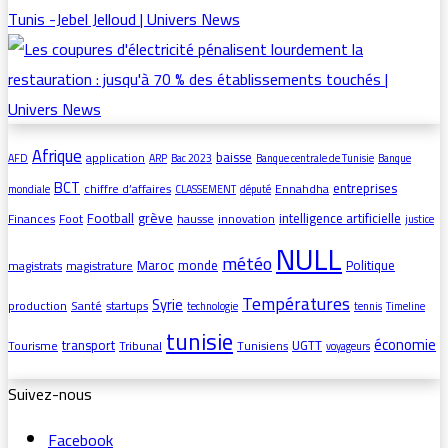
Afrique
baisse
application
AFD
ARP
Bac 2023
Banque centrale de Tunisie
Banque
BCT
entreprises
chiffre d’affaires
Ennahdha
mondiale
CLASSEMENT
député
grève
Football
intelligence artificielle
Finances
Foot
hausse
innovation
justice
NULL
météo
Maroc
monde
Politique
magistrats
magistrature
Températures
Syrie
production
Santé
startups
technologie
tennis
Timeline
tunisie
économie
transport
UGTT
Tourisme
Tribunal
Tunisiens
voyageurs
Suivez-nous
Facebook