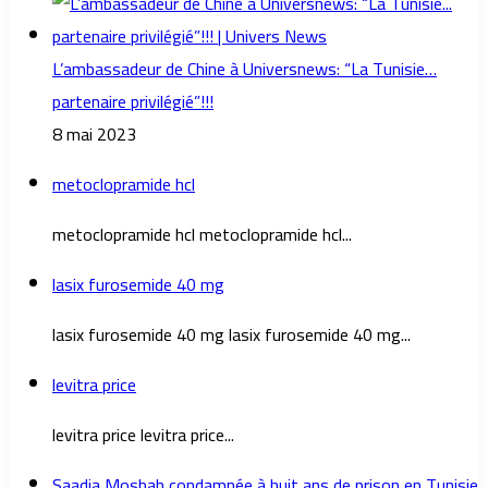
L’ambassadeur de Chine à Universnews: “La Tunisie…
partenaire privilégié”!!!
8 mai 2023
metoclopramide hcl
metoclopramide hcl metoclopramide hcl...
lasix furosemide 40 mg
lasix furosemide 40 mg lasix furosemide 40 mg...
levitra price
levitra price levitra price...
Saadia Mosbah condamnée à huit ans de prison en Tunisie