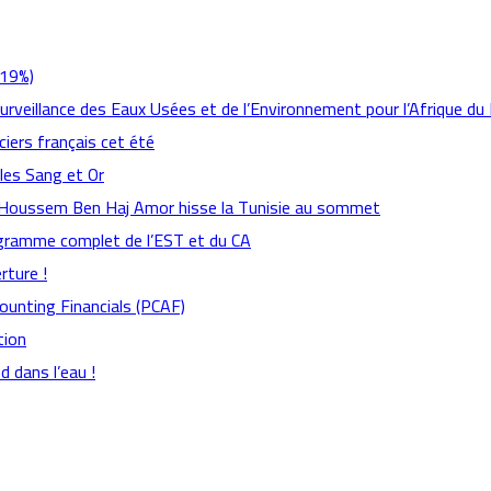
,19%)
Surveillance des Eaux Usées et de l’Environnement pour l’Afrique du
ciers français cet été
 les Sang et Or
: Houssem Ben Haj Amor hisse la Tunisie au sommet
rogramme complet de l’EST et du CA
rture !
counting Financials (PCAF)
tion
 dans l’eau !