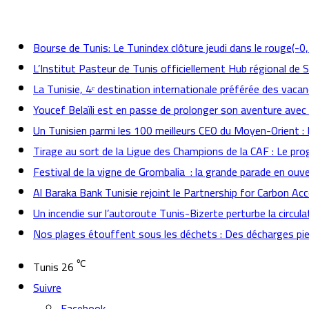
actualités
Bourse de Tunis: Le Tunindex clôture jeudi dans le rouge(-0
L’Institut Pasteur de Tunis officiellement Hub régional de 
La Tunisie, 4ᵉ destination internationale préférée des vacan
Youcef Belaïli est en passe de prolonger son aventure avec
Un Tunisien parmi les 100 meilleurs CEO du Moyen-Orient 
Tirage au sort de la Ligue des Champions de la CAF : Le p
Festival de la vigne de Grombalia : la grande parade en ouve
Al Baraka Bank Tunisie rejoint le Partnership for Carbon Ac
Un incendie sur l’autoroute Tunis-Bizerte perturbe la circula
Nos plages étouffent sous les déchets : Des décharges pied
℃
Tunis
26
Suivre
Facebook