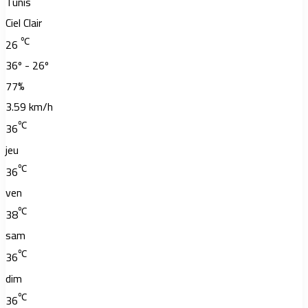
Tunis
Ciel Clair
℃
26
36º - 26º
77%
3.59 km/h
℃
36
jeu
℃
36
ven
℃
38
sam
℃
36
dim
℃
36