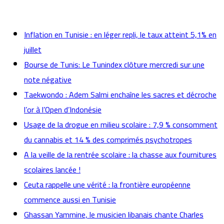
actualités
Inflation en Tunisie : en léger repli, le taux atteint 5,1% en
juillet
Bourse de Tunis: Le Tunindex clôture mercredi sur une
note négative
Taekwondo : Adem Salmi enchaîne les sacres et décroche
l’or à l’Open d’Indonésie
Usage de la drogue en milieu scolaire : 7,9 % consomment
du cannabis et 14 % des comprimés psychotropes
A la veille de la rentrée scolaire : la chasse aux fournitures
scolaires lancée !
Ceuta rappelle une vérité : la frontière européenne
commence aussi en Tunisie
Ghassan Yammine, le musicien libanais chante Charles