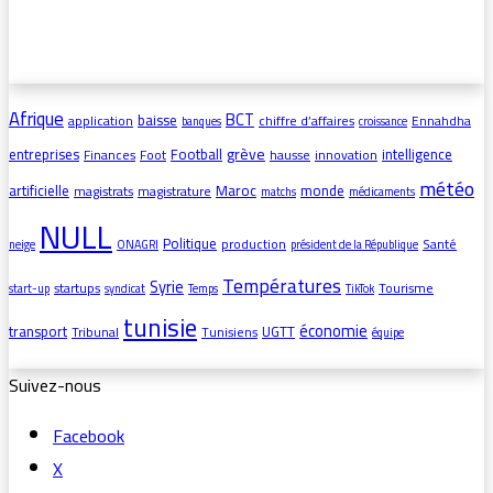
Afrique
BCT
baisse
application
chiffre d’affaires
Ennahdha
banques
croissance
grève
entreprises
Football
intelligence
Finances
Foot
hausse
innovation
météo
artificielle
Maroc
monde
magistrats
magistrature
matchs
médicaments
NULL
Politique
production
Santé
neige
ONAGRI
président de la République
Températures
Syrie
startups
Tourisme
start-up
syndicat
Temps
TikTok
tunisie
économie
transport
UGTT
Tribunal
Tunisiens
équipe
Suivez-nous
Facebook
X