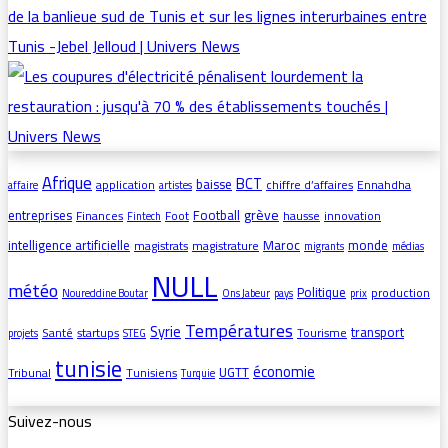
Afrique
BCT
baisse
application
chiffre d’affaires
Ennahdha
affaire
artistes
grève
entreprises
Football
Finances
Foot
hausse
innovation
Fintech
intelligence artificielle
Maroc
monde
magistrats
magistrature
migrants
médias
NULL
météo
Politique
production
Noureddine Boutar
Ons Jabeur
pays
prix
Températures
Syrie
transport
Santé
startups
Tourisme
projets
STEG
tunisie
économie
UGTT
Tribunal
Tunisiens
Turquie
Suivez-nous