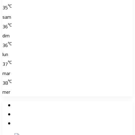
℃
35
sam
℃
36
dim
℃
36
lun
℃
37
mar
℃
38
mer