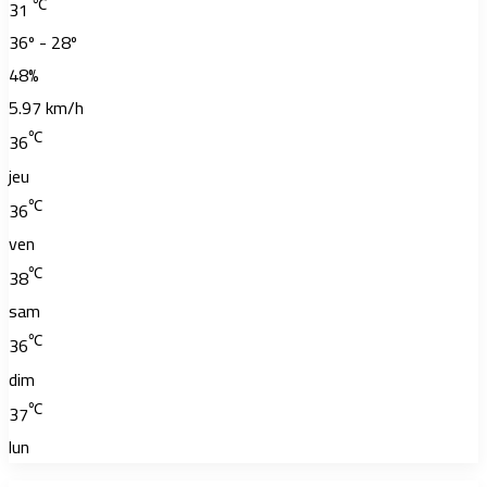
℃
31
36º - 28º
48%
5.97 km/h
℃
36
jeu
℃
36
ven
℃
38
sam
℃
36
dim
℃
37
lun