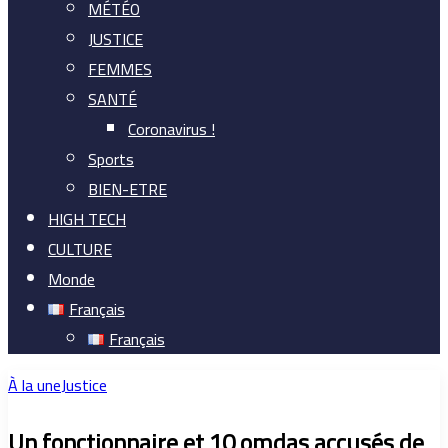
MÉTÉO
JUSTICE
FEMMES
SANTÉ
Coronavirus !
Sports
BIEN-ETRE
HIGH TECH
CULTURE
Monde
Français
Français
À la une
Justice
Un fonctionnaire et 10 omdas accusés de