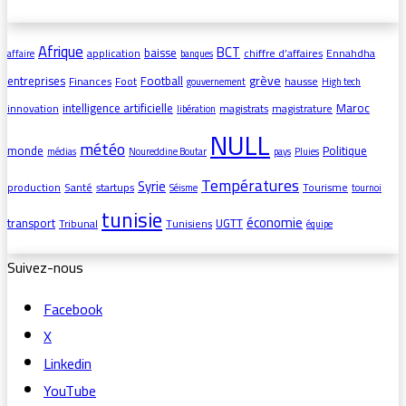
Afrique
BCT
baisse
application
chiffre d’affaires
Ennahdha
affaire
banques
grève
entreprises
Football
Finances
Foot
hausse
gouvernement
High tech
intelligence artificielle
Maroc
innovation
magistrats
magistrature
libération
NULL
météo
monde
Politique
médias
Noureddine Boutar
pays
Pluies
Températures
Syrie
production
Santé
startups
Tourisme
Séisme
tournoi
tunisie
économie
transport
UGTT
Tribunal
Tunisiens
équipe
Suivez-nous
Facebook
X
Linkedin
YouTube