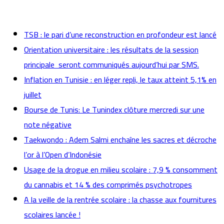
actualités
TSB : le pari d’une reconstruction en profondeur est lancé
Orientation universitaire : les résultats de la session
principale seront communiqués aujourd’hui par SMS.
Inflation en Tunisie : en léger repli, le taux atteint 5,1% en
juillet
Bourse de Tunis: Le Tunindex clôture mercredi sur une
note négative
Taekwondo : Adem Salmi enchaîne les sacres et décroche
l’or à l’Open d’Indonésie
Usage de la drogue en milieu scolaire : 7,9 % consomment
du cannabis et 14 % des comprimés psychotropes
A la veille de la rentrée scolaire : la chasse aux fournitures
scolaires lancée !