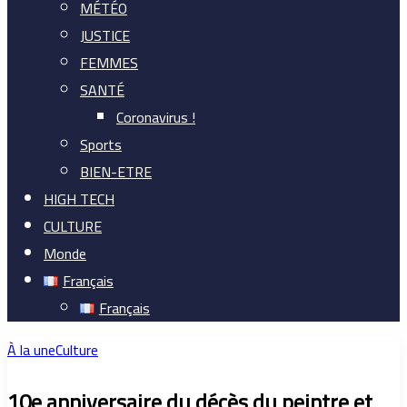
MÉTÉO
JUSTICE
FEMMES
SANTÉ
Coronavirus !
Sports
BIEN-ETRE
HIGH TECH
CULTURE
Monde
Français
Français
À la une
Culture
10e anniversaire du décès du peintre et