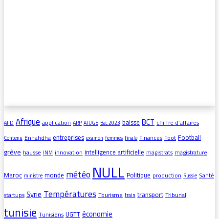
Afrique
BCT
baisse
application
chiffre d’affaires
AFD
ARP
ATUGE
Bac 2023
entreprises
Football
Ennahdha
Finances
Foot
Contenu
examen
femmes
finale
grève
intelligence artificielle
hausse
innovation
magistrats
magistrature
INM
NULL
météo
Maroc
monde
Politique
production
Santé
ministre
Russie
Températures
Syrie
transport
startups
Tourisme
Tribunal
train
tunisie
économie
UGTT
Tunisiens