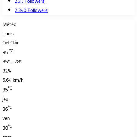
25K
Followers
2 340
Followers
Météo
Tunis
Ciel Clair
℃
35
35º - 28º
32%
6.64 km/h
℃
35
jeu
℃
36
ven
℃
38