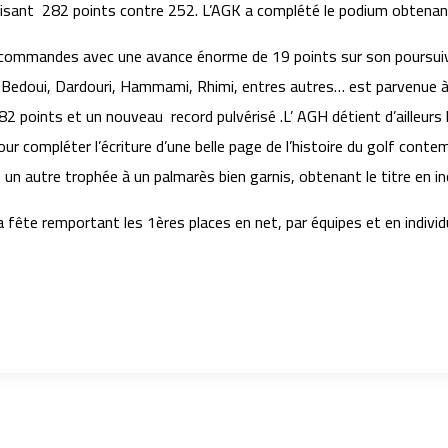
alisant 282 points contre 252. L’AGK a complété le podium obtenant
s commandes avec une avance énorme de 19 points sur son poursuiv
i, Bedoui, Dardouri, Hammami, Rhimi, entres autres… est parvenue à 
points et un nouveau record pulvérisé .L’ AGH détient d’ailleurs 
ur compléter l’écriture d’une belle page de l’histoire du golf co
 autre trophée à un palmarès bien garnis, obtenant le titre en indi
la fête remportant les 1ères places en net, par équipes et en individu