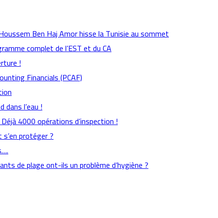
: Houssem Ben Haj Amor hisse la Tunisie au sommet
rogramme complet de l’EST et du CA
rture !
counting Financials (PCAF)
tion
 dans l’eau !
s : Déjà 4000 opérations d’inspection !
 s’en protéger ?
s….
aurants de plage ont-ils un problème d’hygiène ?