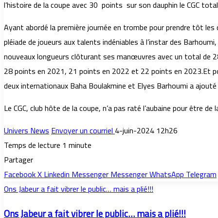
l’histoire de la coupe avec 30 points sur son dauphin le CGC tot
Ayant abordé la première journée en trombe pour prendre tôt le
pléiade de joueurs aux talents indéniables à l’instar des Barhoum
nouveaux longueurs clôturant ses manœuvres avec un total de 282 
28 points en 2021, 21 points en 2022 et 22 points en 2023.Et po
deux internationaux Baha Boulakmine et Elyes Barhoumi a ajouté un
Le CGC, club hôte de la coupe, n’a pas raté l’aubaine pour être de 
Univers News
Envoyer un courriel
4-juin-2024 12h26
Temps de lecture 1 minute
Partager
Facebook
X
Linkedin
Messenger
Messenger
WhatsApp
Telegram
Ons Jabeur a fait vibrer le public… mais a plié!!!
Ons Jabeur a fait vibrer le public… mais a plié!!!