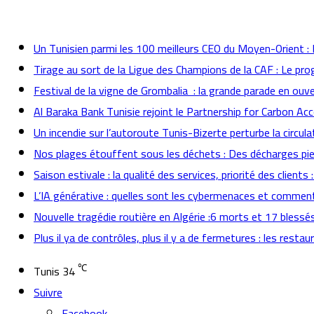
actualités
Un Tunisien parmi les 100 meilleurs CEO du Moyen-Orient 
Tirage au sort de la Ligue des Champions de la CAF : Le p
Festival de la vigne de Grombalia : la grande parade en ouve
Al Baraka Bank Tunisie rejoint le Partnership for Carbon Ac
Un incendie sur l’autoroute Tunis-Bizerte perturbe la circula
Nos plages étouffent sous les déchets : Des décharges pied
Saison estivale : la qualité des services, priorité des client
L’IA générative : quelles sont les cybermenaces et comment
Nouvelle tragédie routière en Algérie :6 morts et 17 blessé
Plus il ya de contrôles, plus il y a de fermetures : les rest
℃
Tunis
34
Suivre
Facebook