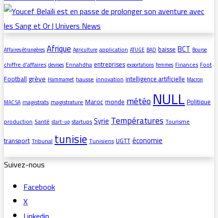
Afrique
BCT
baisse
application
Affaires étrangères
Agriculture
ATUGE
BAD
Bourse
entreprises
chiffre d’affaires
Ennahdha
Finances
Foot
devises
exportations
femmes
grève
Football
intelligence artificielle
hausse
innovation
Hammamet
Macron
NULL
météo
Maroc
monde
Politique
magistrats
magistrature
MAC SA
Températures
Syrie
production
Santé
startups
Tourisme
start-up
tunisie
économie
transport
UGTT
Tribunal
Tunisiens
Suivez-nous
Facebook
X
Linkedin