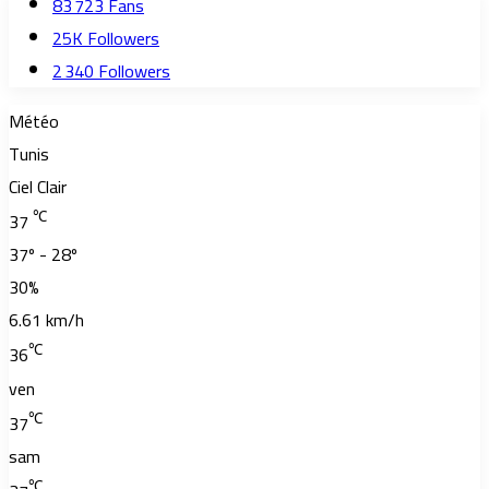
83 723
Fans
25K
Followers
2 340
Followers
Météo
Tunis
Ciel Clair
℃
37
37º - 28º
30%
6.61 km/h
℃
36
ven
℃
37
sam
℃