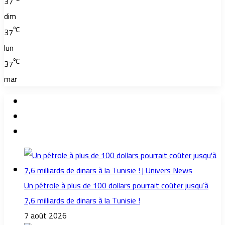
37
dim
℃
37
lun
℃
37
mar
Un pétrole à plus de 100 dollars pourrait coûter jusqu’à
7,6 milliards de dinars à la Tunisie !
7 août 2026