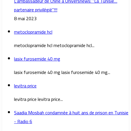
L’ambassadeur de Chine à Universnews: “La Tunisie…
partenaire privilégié”!!!
8 mai 2023
metoclopramide hcl
metoclopramide hcl metoclopramide hcl...
lasix furosemide 40 mg
lasix furosemide 40 mg lasix furosemide 40 mg...
levitra price
levitra price levitra price...
Saadia Mosbah condamnée à huit ans de prison en Tunisie
- Radio 6