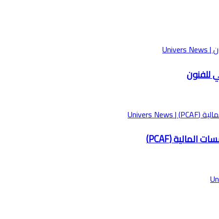
ي للفنون
لمالية (PCAF)