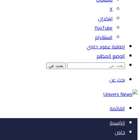
‫X
لينكدإن
‫YouTube
انستقرام
إضافة عمود جانبي
الوضع المظلم
بحث عن
بحث عن
القائمة
الرئيسية
خاص