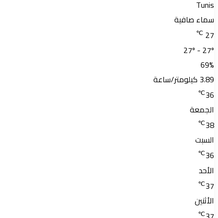
Tunis
سماء صافية
℃
27
27º - 27º
69%
3.89 كيلومتر/ساعة
℃
36
الجمعة
℃
38
السبت
℃
36
الأحد
℃
37
الأثنين
℃
37