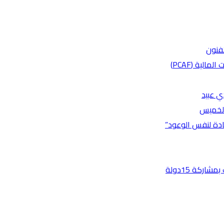
لفنون
لية (PCAF)
ي عبيد
 الخميس