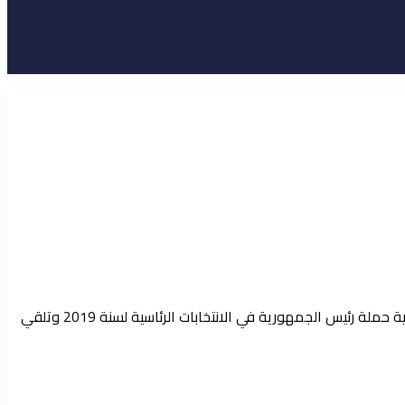
ان محكمة الاستئناف العسكرية قضت منذ قليل بسجن راشد الخياري مدة 6اشهر في القضية المتعلقة بـطعنه في شفافية حملة رئيس الجمهورية في الانتخابات الرئاسية لسنة 2019 وتلقي