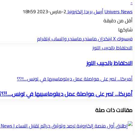
-
Univers News
أرسل بريدا إلكترونيا
2-مارس-2023 18h59
أقل من دقيقة
شاركها
فيسبوك
‫X
لينكدإن
ماسنجر
ماسنجر
واتساب
تيلقرام
الاحتفاظ بالحبيب اللوز
الاحتفاظ بالحبيب اللوز
أمريكا... تصر على مواصلة عمل ديبلوماسييها في تونس....!!؟؟
أمريكا... تصر على مواصلة عمل ديبلوماسييها في تونس....!!؟؟
مقالات ذات صلة