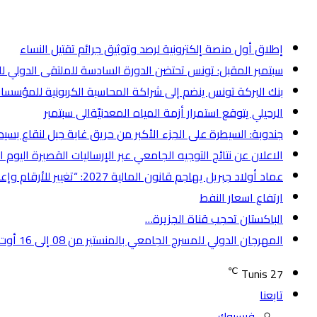
أخر الأخبار
إطلاق أول منصة إلكترونية لرصد وتوثيق جرائم تقتيل النساء
سبتمبر المقبل: تونس تحتضن الدورة السادسة للملتقى الدولي ل
بنك البركة تونس ينضم إلى شراكة المحاسبة الكربونية للمؤسسات الما
الرحيلي يتوقع استمرار أزمة المياه المعدنيّةالى سبتمبر
جندوبة: السيطرة على الجزء الأكبر من حريق غابة جبل لنقاع بسيد
الاعلان عن نتائج التوجيه الجامعي عبر الإرساليات القصيرة اليوم
عماد أولاد جبريل يهاجم قانون المالية 2027: “تغيير للأرقام وإعادة لنفس الوعود”
ارتفاع اسعار النفط
الباكستان تحجب قناة الجزيرة…
المهرجان الدولي للمسرح الجامعي بالمنستير من 08 إلى 16 أوت بمشاركة 15دولة
℃
Tunis
27
تابعنا
فيسبوك