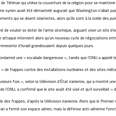
de Téhéran qui utilise la couverture de la religion pour se maintenir
 régime syrien avait été démantelé augurait que Washington n’allait 
s qui se disent islamistes, alors qu’ils sont à la solde des puiss
onné de vouloir se doter de l’arme atomique, arguant viser un site 
e attaque intervient alors qu’un nouveau cycle de négociations entre l
mminente d’Israël grandissaient depuis quelques jours.
ndamné une « escalade dangereuse », tandis que l’ONU a appelé les
s » de frappes contre des installations nucléaires et des sites milita
sieurs fois », selon la télévision d’État iranienne, qui a montré une
de l’ONU, a confirmé que le site avait été visé et qu’il surveillait 
e des frappes, d’après la télévision iranienne. Alors que le Premier
l’Iran a fermé son espace aérien, mais la défense anti-aérienne fonc