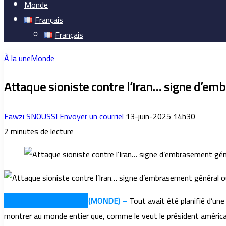
Monde
Français
Français
À la une
Monde
Attaque sioniste contre l’Iran… signe d’em
Fawzi SNOUSSI
Envoyer un courriel
13-juin-2025 14h30
2 minutes de lecture
TUNIS-UNIVERSNEWS-
(MONDE) –
Tout avait été planifié d’une
montrer au monde entier que, comme le veut le président américain 