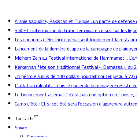
actualités
Arabie saoudite, Pakistan et Turquie : un pacte de défense 
SNCFT : interruption du trafic ferroviaire ce soir sur les lign
Les coupures d’électricité pénalisent lourdement la restaur
Lancement de la dernière étape de la campagne de plaidoyer 
Melhem Zein au Festival International de Hammamet… L’arti
Kerkennah fête son traditionnel Festival « Damassa » du 
Un pétrole à plus de 100 dollars pourrait coûter jusqu’à 7,6 mi
L’inflation ralentit… mais le panier de la ménagère résiste e
Le financement alternatif n’est pas une option en Tunisie, 
Camp d’été : Et si cet été sera l’occasion d’apprendre autr
℃
Tunis
26
Suivre
Facebook