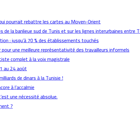
qui pourrait rebattre les cartes au Moyen-Orient
es de la banlieue sud de Tunis et sur les lignes interurbaines entre T
ation : jusqu’à 70 % des établissements touchés
pour une meilleure représentativité des travailleurs informels
ste complet à la voix magistrale
21 au 24 août
lliards de dinars à la Tunisie !
ncore à l’accalmie
c’est une nécessité absolue.
ement ?