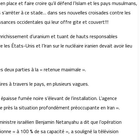
 en place et faire croire qu’il défend l’Islam et les pays musulmans,
pas s’arrêter à ce stade… dans ses nouvelles croisades contre les
ances occidentales qui leur offre gite et couvert!!!
d’enrichissement d’uranium et tuant de hauts responsables
es États-Unis et l’Iran sur le nucléaire iranien devait avoir lieu
 deux parties à la « retenue maximale ».
ires à travers le pays, en plusieurs vagues.
 épaisse fumée noire s’élevant de l’installation. L’agence
« de près la situation profondément préoccupante en Iran ».
 ministre israélien Benjamin Netanyahu a dit que l’opération
tionne « à 100 % de sa capacité », a souligné la télévision