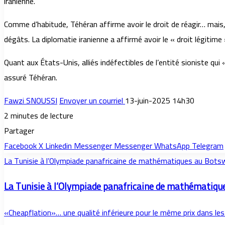
iranienne.
Comme d’habitude, Téhéran affirme avoir le droit de réagir… mais
dégâts. La diplomatie iranienne a affirmé avoir le « droit légitime
Quant aux États-Unis, alliés indéfectibles de l’entité sioniste q
assuré Téhéran.
Fawzi SNOUSSI
Envoyer un courriel
13-juin-2025 14h30
2 minutes de lecture
Partager
Facebook
X
Linkedin
Messenger
Messenger
WhatsApp
Telegram
La Tunisie à l’Olympiade panafricaine de mathématiques au Bot
La Tunisie à l’Olympiade panafricaine de mathématiq
«Cheapflation»… une qualité inférieure pour le même prix dans les