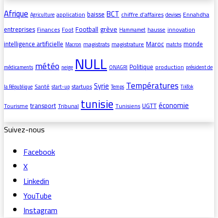
Afrique
BCT
baisse
application
chiffre d’affaires
Ennahdha
Agriculture
devises
grève
entreprises
Football
Finances
Foot
hausse
innovation
Hammamet
intelligence artificielle
Maroc
monde
magistrats
magistrature
Macron
matchs
NULL
météo
Politique
production
médicaments
neige
ONAGRI
président de
Températures
Syrie
Santé
startups
la République
start-up
Temps
TikTok
tunisie
économie
transport
UGTT
Tourisme
Tribunal
Tunisiens
Suivez-nous
Facebook
X
Linkedin
YouTube
Instagram