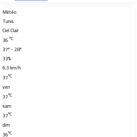
Météo
Tunis
Ciel Clair
℃
36
37º - 28º
33%
6.3 km/h
℃
37
ven
℃
37
sam
℃
37
dim
℃
36