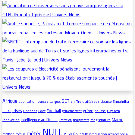
Afrique
BCT
baisse
application
chiffre d’affaires
Ennahdha
banques
croissance
grève
entreprises
Football
Finances
Foot
hausse
gouvernement
High tech
intelligence artificielle
Maroc
innovation
magistrats
magistrature
libération
NULL
météo
monde
Politique
production
médias
Pluies
président de la