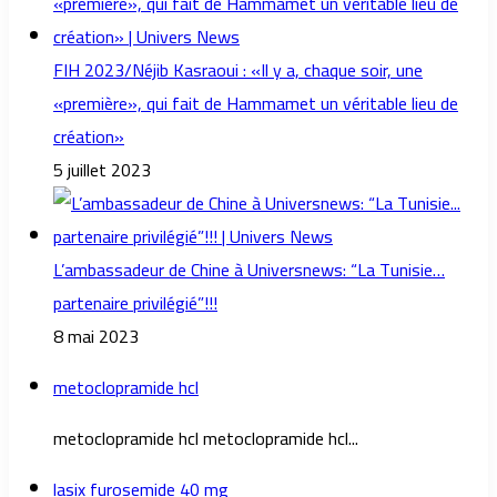
FIH 2023/Néjib Kasraoui : «Il y a, chaque soir, une
«première», qui fait de Hammamet un véritable lieu de
création»
5 juillet 2023
L’ambassadeur de Chine à Universnews: “La Tunisie…
partenaire privilégié”!!!
8 mai 2023
metoclopramide hcl
metoclopramide hcl metoclopramide hcl...
lasix furosemide 40 mg