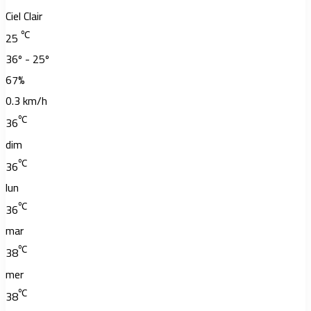
Ciel Clair
℃
25
36º - 25º
67%
0.3 km/h
℃
36
dim
℃
36
lun
℃
36
mar
℃
38
mer
℃
38