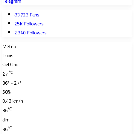
Telegram
83 723
Fans
25K
Followers
2 340
Followers
Météo
Tunis
Ciel Clair
℃
27
36º - 27º
58%
0.43 km/h
℃
36
dim
℃
36