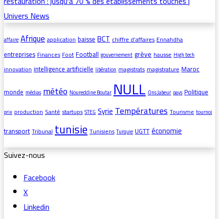
Afrique
BCT
baisse
application
chiffre d’affaires
Ennahdha
affaire
grève
entreprises
Football
Finances
Foot
hausse
gouvernement
High tech
intelligence artificielle
Maroc
innovation
magistrats
magistrature
libération
NULL
météo
monde
Politique
médias
Noureddine Boutar
Ons Jabeur
pays
Températures
Syrie
production
Santé
startups
Tourisme
prix
STEG
tournoi
tunisie
économie
transport
UGTT
Tribunal
Tunisiens
Turquie
Suivez-nous
Facebook
X
Linkedin