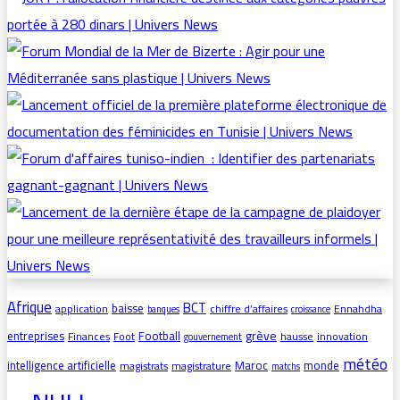
Afrique
BCT
baisse
application
chiffre d’affaires
Ennahdha
banques
croissance
grève
entreprises
Football
Finances
Foot
hausse
innovation
gouvernement
météo
intelligence artificielle
Maroc
monde
magistrats
magistrature
matchs