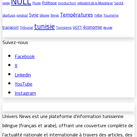
NULL
Politique
production
Santé
neige
Pluies
président de la République
Températures
Syrie
startups
Tourisme
syndicat
Séisme
Temps
TikTok
tunisie
économie
transport
UGTT
Tribunal
Tunisiens
équipe
Suivez-nous
Facebook
X
Linkedin
YouTube
Instagram
Univers News est une plateforme d’information tunisienne
bilingue (français et arabe), offrant une couverture complète de
l’actualité nationale et internationale à travers des articles, des