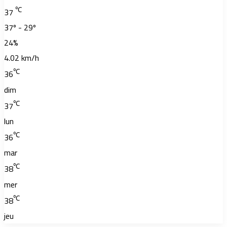
℃
37
37º - 29º
24%
4.02 km/h
℃
36
dim
℃
37
lun
℃
36
mar
℃
38
mer
℃
38
jeu