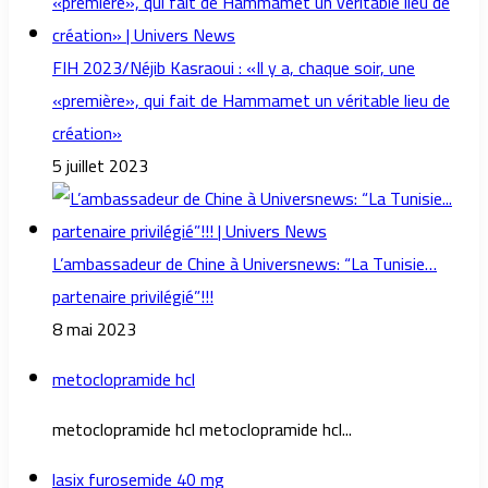
FIH 2023/Néjib Kasraoui : «Il y a, chaque soir, une
«première», qui fait de Hammamet un véritable lieu de
création»
5 juillet 2023
L’ambassadeur de Chine à Universnews: “La Tunisie…
partenaire privilégié”!!!
8 mai 2023
metoclopramide hcl
metoclopramide hcl metoclopramide hcl...
lasix furosemide 40 mg