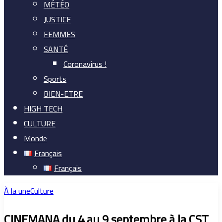
MÉTÉO
JUSTICE
FEMMES
SANTÉ
Coronavirus !
Sports
BIEN-ETRE
HIGH TECH
CULTURE
Monde
Français
Français
À la une
Culture
CINEMANA du 4 au 9 septembre à la CST