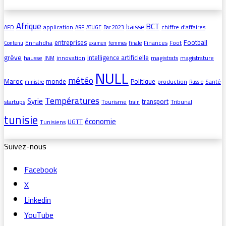
Afrique
BCT
baisse
application
chiffre d’affaires
AFD
ARP
ATUGE
Bac 2023
entreprises
Football
Ennahdha
Finances
Foot
Contenu
examen
femmes
finale
grève
intelligence artificielle
hausse
innovation
magistrats
magistrature
INM
NULL
météo
Maroc
monde
Politique
production
Santé
ministre
Russie
Températures
Syrie
transport
startups
Tourisme
Tribunal
train
tunisie
économie
UGTT
Tunisiens
Suivez-nous
Facebook
X
Linkedin
YouTube