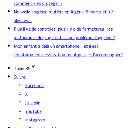
comment s’en protéger ?
Nouvelle tragédie routière en Algérie :6 morts et 17
blessés….
Plus il ya de contrôles, plus il y a de fermetures : les
restaurants de plage ont-ils un problème d’hygiène ?
Mon enfant a déjà un smartphone… et il est
constamment dessus. Comment puis-je l’accompagner?
℃
Tunis
35
Suivre
Facebook
X
Linkedin
YouTube
Instagram