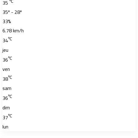
℃
35
35º - 28º
33%
6.78 km/h
℃
34
jeu
℃
36
ven
℃
38
sam
℃
36
dim
℃
37
lun