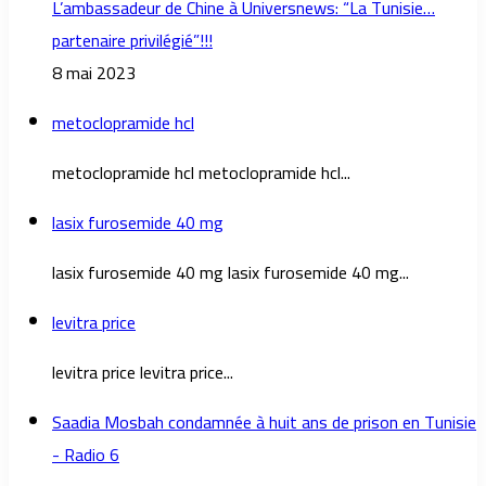
L’ambassadeur de Chine à Universnews: “La Tunisie…
partenaire privilégié”!!!
8 mai 2023
metoclopramide hcl
metoclopramide hcl metoclopramide hcl...
lasix furosemide 40 mg
lasix furosemide 40 mg lasix furosemide 40 mg...
levitra price
levitra price levitra price...
Saadia Mosbah condamnée à huit ans de prison en Tunisie
- Radio 6