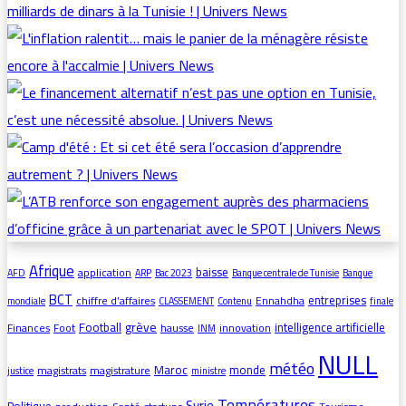
Afrique
baisse
application
AFD
ARP
Bac 2023
Banque centrale de Tunisie
Banque
BCT
entreprises
chiffre d’affaires
Ennahdha
mondiale
CLASSEMENT
Contenu
finale
grève
Football
intelligence artificielle
Finances
Foot
hausse
innovation
INM
NULL
météo
Maroc
monde
magistrats
magistrature
justice
ministre
Températures
Syrie