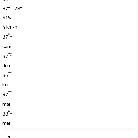
37º - 28º
51%
4 km/h
℃
37
sam
℃
37
dim
℃
36
lun
℃
37
mar
℃
38
mer