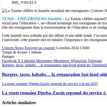
JME_VISUELS
TUNIS – UNIVERSNEWS (Société) –
La Tunisie célèbre aujourd’
social pour l’éducation », un vibrant hommage aux enseignants de tous 
rôle des enseignants dans la transformation de l’éducation et de soulig
Cette journée sera rythmée par des débats et une table ronde, l’occasi
l’université, cette journée met en lumière l’importance des enseignants 
Univers News
Envoyer un courriel
5-octobre-2024 13h00
Temps de lecture 1 minute
Partager
Facebook
X
Linkedin
Messenger
Messenger
WhatsApp
Telegram
Burgers, tacos, kebabs… la restauration fast-food séduit les Tunisiens!
Burgers, tacos, kebabs… la restauration fast-food sédui
La route romaine Djerba-Zarzis reprend du service à la mi-2025
La route romaine Djerba-Zarzis reprend du service à
Articles similaires