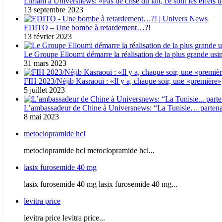
Limam à Universnews: «Pas de crise du lait, ce sont les effets 
13 septembre 2023
EDITO – Une bombe à retardement…?!
13 février 2023
Le Groupe Elloumi démarre la réalisation de la plus grande usi
31 mars 2023
FIH 2023/Néjib Kasraoui : «Il y a, chaque soir, une «première»
5 juillet 2023
L’ambassadeur de Chine à Universnews: “La Tunisie… partenair
8 mai 2023
metoclopramide hcl
metoclopramide hcl metoclopramide hcl...
lasix furosemide 40 mg
lasix furosemide 40 mg lasix furosemide 40 mg...
levitra price
levitra price levitra price...