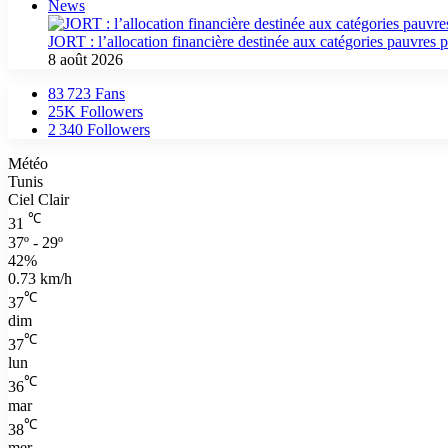
News
JORT : l’allocation financière destinée aux catégories pauvres p
8 août 2026
83 723
Fans
25K
Followers
2 340
Followers
Météo
Tunis
Ciel Clair
℃
31
37º - 29º
42%
0.73 km/h
℃
37
dim
℃
37
lun
℃
36
mar
℃
38
mer