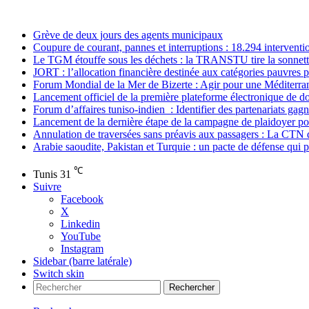
actualités
Grève de deux jours des agents municipaux
Coupure de courant, pannes et interruptions : 18.294 interven
Le TGM étouffe sous les déchets : la TRANSTU tire la sonnett
JORT : l’allocation financière destinée aux catégories pauvres p
Forum Mondial de la Mer de Bizerte : Agir pour une Méditerran
Lancement officiel de la première plateforme électronique de d
Forum d’affaires tuniso-indien : Identifier des partenariats gag
Lancement de la dernière étape de la campagne de plaidoyer pour
Annulation de traversées sans préavis aux passagers : La CTN 
Arabie saoudite, Pakistan et Turquie : un pacte de défense qui p
℃
Tunis
31
Suivre
Facebook
X
Linkedin
YouTube
Instagram
Sidebar (barre latérale)
Switch skin
Rechercher