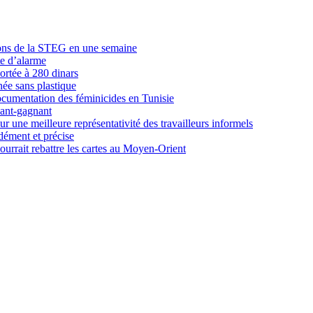
tions de la STEG en une semaine
e d’alarme
ortée à 280 dinars
ée sans plastique
ocumentation des féminicides en Tunisie
nant-gagnant
 une meilleure représentativité des travailleurs informels
dément et précise
ourrait rebattre les cartes au Moyen-Orient