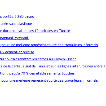
es portée à 280 dinars
ranée sans plastique
de documentation des féminicides en Tunisie
ts gagnant-gagnant
pour une meilleure représentativité des travailleurs informels
CTN dément et précise
qui pourrait rebattre les cartes au Moyen-Orient
es de la banlieue sud de Tunis et sur les lignes interurbaines entre T
ation : jusqu’à 70 % des établissements touchés
pour une meilleure représentativité des travailleurs informels