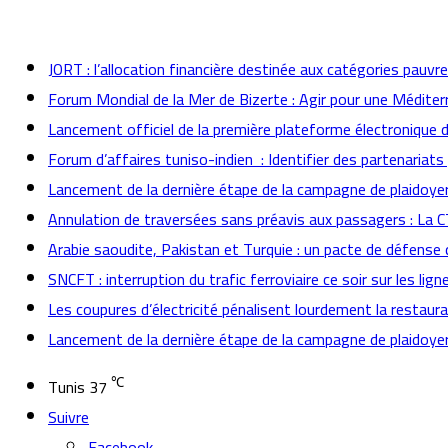
actualités
JORT : l’allocation financière destinée aux catégories pauvr
Forum Mondial de la Mer de Bizerte : Agir pour une Méditer
Lancement officiel de la première plateforme électronique 
Forum d’affaires tuniso-indien : Identifier des partenaria
Lancement de la dernière étape de la campagne de plaidoyer 
Annulation de traversées sans préavis aux passagers : La 
Arabie saoudite, Pakistan et Turquie : un pacte de défense 
SNCFT : interruption du trafic ferroviaire ce soir sur les lign
Les coupures d’électricité pénalisent lourdement la restaur
Lancement de la dernière étape de la campagne de plaidoyer 
℃
Tunis
37
Suivre
Facebook