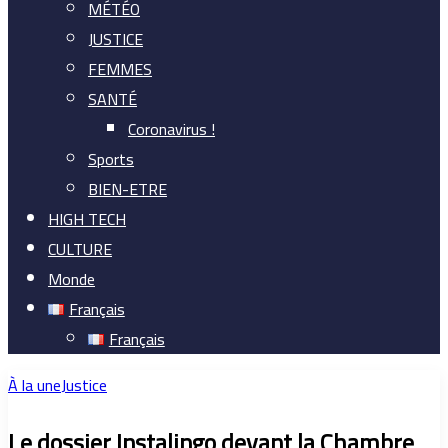
MÉTÉO
JUSTICE
FEMMES
SANTÉ
Coronavirus !
Sports
BIEN-ETRE
HIGH TECH
CULTURE
Monde
Français
Français
À la une
Justice
Le dossier Instalingo devant la Chambre