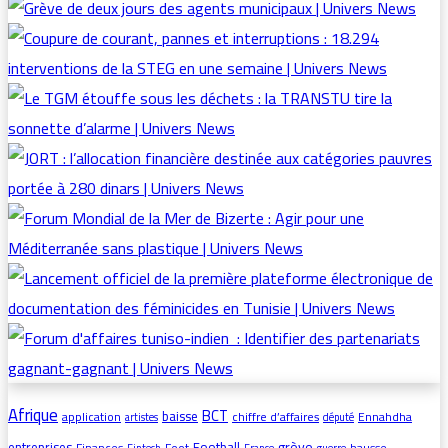
Afrique
BCT
baisse
application
chiffre d’affaires
Ennahdha
artistes
député
grève
entreprises
Football
Finances
Foot
hausse