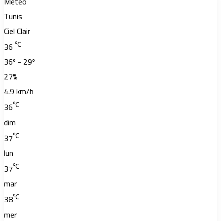
Météo
Tunis
Ciel Clair
℃
36
36º - 29º
27%
4.9 km/h
℃
36
dim
℃
37
lun
℃
37
mar
℃
38
mer