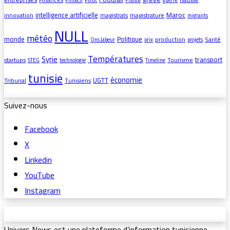
Fintech
France
guerre
intelligence artificielle
Maroc
innovation
magistrats
magistrature
migrants
NULL
météo
monde
Politique
production
Santé
Ons Jabeur
prix
projets
Températures
Syrie
transport
startups
Tourisme
STEG
technologie
Timeline
tunisie
économie
UGTT
Tribunal
Tunisiens
Suivez-nous
Facebook
X
Linkedin
YouTube
Instagram
Univers News est une plateforme d’information tunisienne