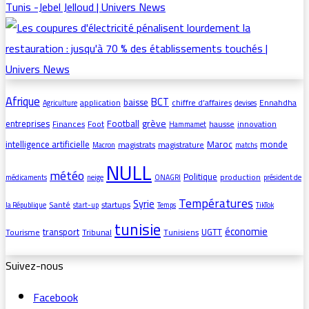
Afrique
BCT
baisse
application
chiffre d’affaires
Ennahdha
Agriculture
devises
grève
entreprises
Football
Finances
Foot
hausse
innovation
Hammamet
intelligence artificielle
Maroc
monde
magistrats
magistrature
Macron
matchs
NULL
météo
Politique
production
médicaments
neige
ONAGRI
président de
Températures
Syrie
Santé
startups
la République
start-up
Temps
TikTok
tunisie
économie
transport
UGTT
Tourisme
Tribunal
Tunisiens
Suivez-nous
Facebook