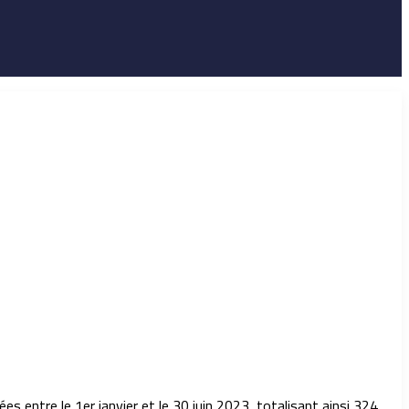
 entre le 1er janvier et le 30 juin 2023, totalisant ainsi 324