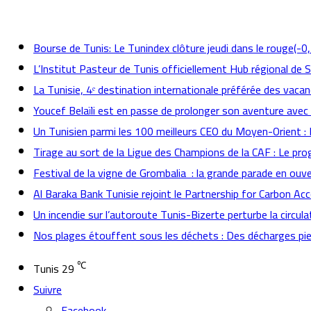
actualités
Bourse de Tunis: Le Tunindex clôture jeudi dans le rouge(-0
L’Institut Pasteur de Tunis officiellement Hub régional de 
La Tunisie, 4ᵉ destination internationale préférée des vacan
Youcef Belaïli est en passe de prolonger son aventure avec
Un Tunisien parmi les 100 meilleurs CEO du Moyen-Orient 
Tirage au sort de la Ligue des Champions de la CAF : Le p
Festival de la vigne de Grombalia : la grande parade en ouve
Al Baraka Bank Tunisie rejoint le Partnership for Carbon Ac
Un incendie sur l’autoroute Tunis-Bizerte perturbe la circula
Nos plages étouffent sous les déchets : Des décharges pied
℃
Tunis
29
Suivre
Facebook