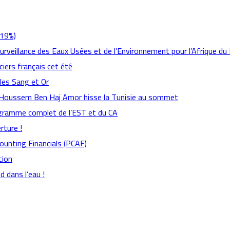
,19%)
Surveillance des Eaux Usées et de l’Environnement pour l’Afrique du
ciers français cet été
 les Sang et Or
: Houssem Ben Haj Amor hisse la Tunisie au sommet
rogramme complet de l’EST et du CA
rture !
counting Financials (PCAF)
tion
 dans l’eau !