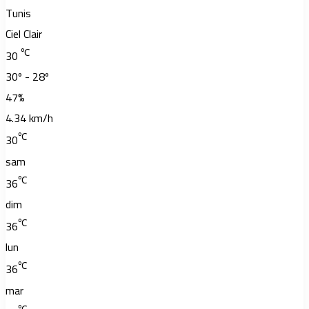
Tunis
Ciel Clair
℃
30
30º - 28º
47%
4.34 km/h
℃
30
sam
℃
36
dim
℃
36
lun
℃
36
mar