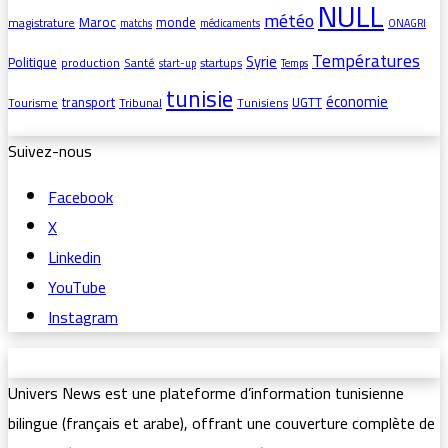
NULL
météo
Maroc
monde
magistrature
matchs
médicaments
ONAGRI
Températures
Syrie
Politique
production
Santé
startups
start-up
Temps
tunisie
économie
transport
UGTT
Tourisme
Tribunal
Tunisiens
Suivez-nous
Facebook
X
Linkedin
YouTube
Instagram
Univers News est une plateforme d’information tunisienne
bilingue (français et arabe), offrant une couverture complète de