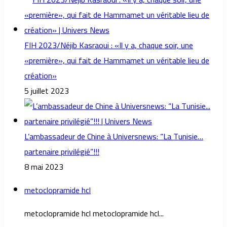
FIH 2023/Néjib Kasraoui : «Il y a, chaque soir, une
«première», qui fait de Hammamet un véritable lieu de
création»
5 juillet 2023
L’ambassadeur de Chine à Universnews: “La Tunisie…
partenaire privilégié”!!!
8 mai 2023
metoclopramide hcl
metoclopramide hcl metoclopramide hcl...