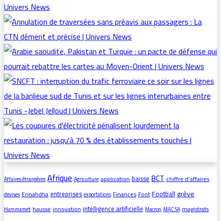
Afrique
BCT
baisse
application
chiffre d’affaires
Affaires étrangères
Agriculture
grève
entreprises
Football
Ennahdha
Finances
Foot
devises
exportations
intelligence artificielle
hausse
innovation
magistrats
Hammamet
Macron
MAC SA