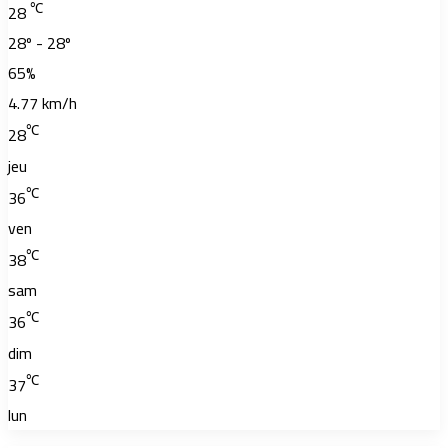
℃
28
28º - 28º
65%
4.77 km/h
℃
28
jeu
℃
36
ven
℃
38
sam
℃
36
dim
℃
37
lun