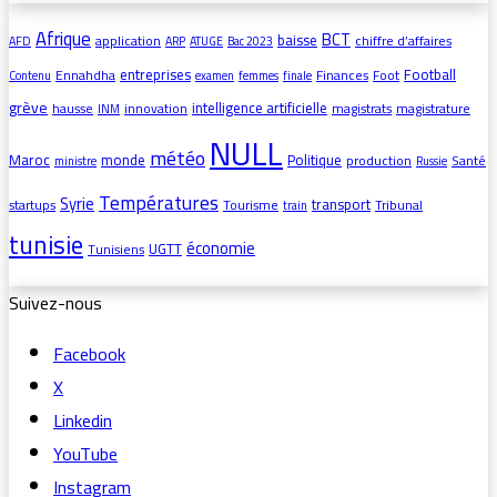
Afrique
BCT
baisse
application
chiffre d’affaires
AFD
ARP
ATUGE
Bac 2023
entreprises
Football
Ennahdha
Finances
Foot
Contenu
examen
femmes
finale
grève
intelligence artificielle
hausse
innovation
magistrats
magistrature
INM
NULL
météo
Maroc
monde
Politique
production
Santé
ministre
Russie
Températures
Syrie
transport
startups
Tourisme
Tribunal
train
tunisie
économie
UGTT
Tunisiens
Suivez-nous
Facebook
X
Linkedin
YouTube
Instagram