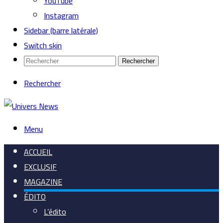
YouTube
Instagram
Sidebar (barre latérale)
Switch skin
Rechercher
Rechercher
Menu
ACCUEIL
EXCLUSIF
MAGAZINE
ÉDITO
L’édito