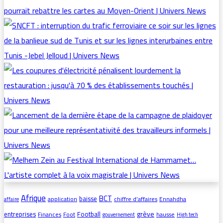
Afrique
BCT
baisse
application
chiffre d’affaires
Ennahdha
affaire
grève
entreprises
Football
Finances
Foot
hausse
gouvernement
High tech