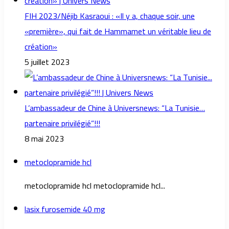
FIH 2023/Néjib Kasraoui : «Il y a, chaque soir, une
«première», qui fait de Hammamet un véritable lieu de
création»
5 juillet 2023
L’ambassadeur de Chine à Universnews: “La Tunisie…
partenaire privilégié”!!!
8 mai 2023
metoclopramide hcl
metoclopramide hcl metoclopramide hcl...
lasix furosemide 40 mg