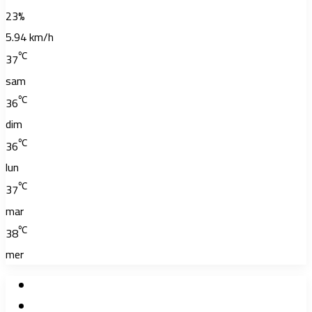
23%
5.94 km/h
℃
37
sam
℃
36
dim
℃
36
lun
℃
37
mar
℃
38
mer