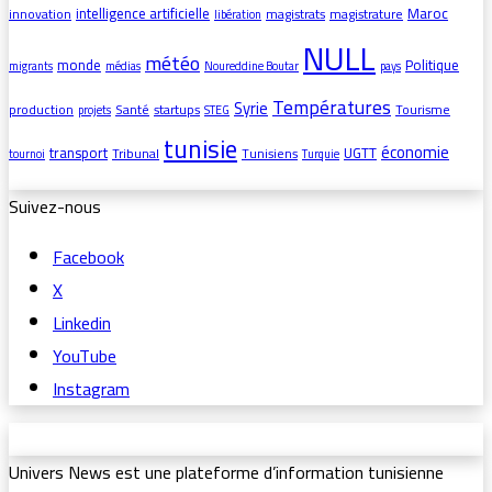
intelligence artificielle
Maroc
innovation
magistrats
magistrature
libération
NULL
météo
monde
Politique
migrants
médias
Noureddine Boutar
pays
Températures
Syrie
production
Santé
startups
Tourisme
projets
STEG
tunisie
économie
transport
UGTT
Tribunal
Tunisiens
tournoi
Turquie
Suivez-nous
Facebook
X
Linkedin
YouTube
Instagram
Univers News est une plateforme d’information tunisienne