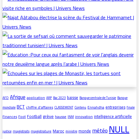
Afrique
baisse
application
AFD
ARP
Bac 2023
Banque centrale de Tunisie
Banque
BCT
entreprises
chiffre d’affaires
Ennahdha
mondiale
CLASSEMENT
Contenu
finale
grève
Football
intelligence artificielle
Finances
Foot
hausse
innovation
INM
NULL
météo
Maroc
monde
magistrats
magistrature
justice
ministre