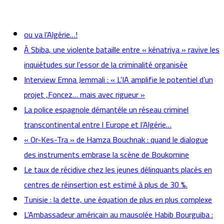
actualités
ou va l’Algérie…!
À Sbiba, une violente bataille entre « kénatriya » ravive les
inquiétudes sur l’essor de la criminalité organisée
Interview Emna Jemmali : « L’IA amplifie le potentiel d’un
projet ,Foncez… mais avec rigueur »
La police espagnole démantéle un réseau criminel
transcontinental entre l Europe et l’Algérie…
« Or-Kes-Tra » de Hamza Bouchnak : quand le dialogue
des instruments embrase la scène de Boukornine
Le taux de récidive chez les jeunes délinquants placés en
centres de réinsertion est estimé à plus de 30 %.
Tunisie : la dette, une équation de plus en plus complexe
L’Ambassadeur américain au mausolée Habib Bourguiba :