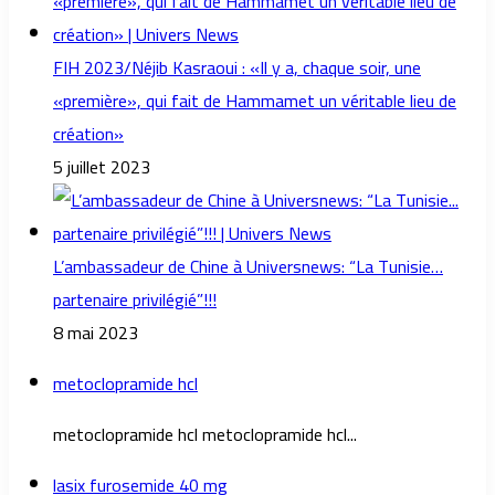
FIH 2023/Néjib Kasraoui : «Il y a, chaque soir, une
«première», qui fait de Hammamet un véritable lieu de
création»
5 juillet 2023
L’ambassadeur de Chine à Universnews: “La Tunisie…
partenaire privilégié”!!!
8 mai 2023
metoclopramide hcl
metoclopramide hcl metoclopramide hcl...
lasix furosemide 40 mg