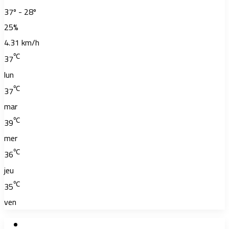
37º - 28º
25%
4.31 km/h
℃
37
lun
℃
37
mar
℃
39
mer
℃
36
jeu
℃
35
ven