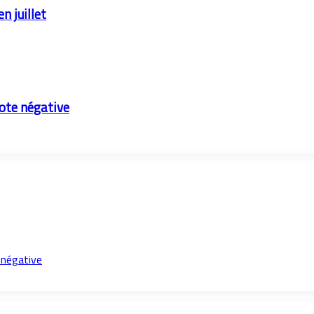
en juillet
note négative
 négative