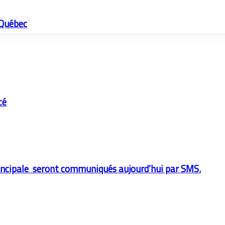
/Québec
cé
 principale seront communiqués aujourd’hui par SMS.