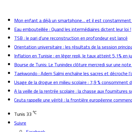
actualités
Mon enfant a déjà un smartphone… et il est constamment
Eau embouteillée : Quand les intermédiaires dictent leur loi !
TSB : le pari d’une reconstruction en profondeur est lancé
Orientation universitaire : les résultats de la session prin
Inflation en Tunisie : en léger repli, le taux atteint 5,1% en jui
Bourse de Tunis: Le Tunindex clôture mercredi sur une note
Taekwondo : Adem Salmi enchaîne les sacres et décroche l’o
Usage de la drogue en milieu scolaire : 7,9 % consomment
A la veille de la rentrée scolaire : la chasse aux fournitures s
Ceuta rappelle une vérité : la frontière européenne commenc
℃
Tunis
33
Suivre
Facebook