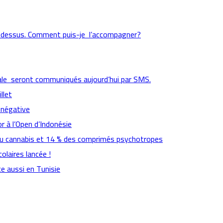
 dessus. Comment puis-je l’accompagner?
cipale seront communiqués aujourd’hui par SMS.
llet
 négative
r à l’Open d’Indonésie
 du cannabis et 14 % des comprimés psychotropes
colaires lancée !
e aussi en Tunisie