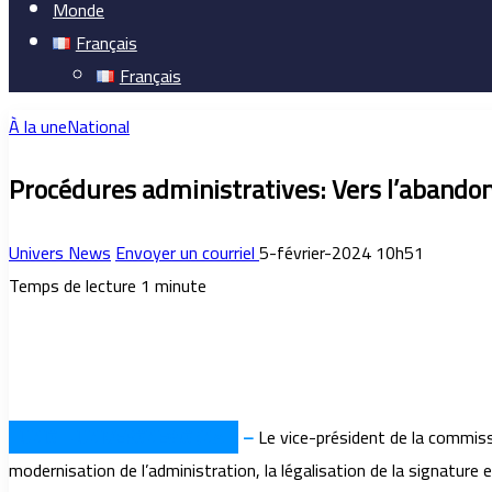
Monde
Français
Français
À la une
National
Procédures administratives: Vers l’abandon 
Univers News
Envoyer un courriel
5-février-2024 10h51
Temps de lecture 1 minute
TUNIS – UNIVERSNEWS (NAT)
–
Le vice-président de la commissi
modernisation de l’administration, la légalisation de la signatur