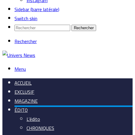
Instagram
Sidebar (barre latérale)
Switch skin
Rechercher
Rechercher
Menu
ACCUEIL
EXCLUSIF
MAGAZINE
ÉDITO
L’édito
CHRONIQUES