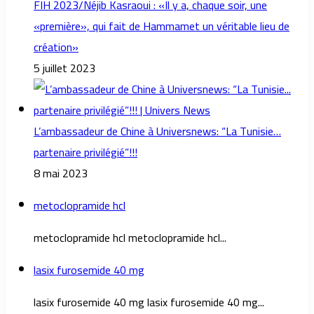
FIH 2023/Néjib Kasraoui : «Il y a, chaque soir, une
«première», qui fait de Hammamet un véritable lieu de
création»
5 juillet 2023
L’ambassadeur de Chine à Universnews: “La Tunisie…
partenaire privilégié”!!!
8 mai 2023
metoclopramide hcl
metoclopramide hcl metoclopramide hcl...
lasix furosemide 40 mg
lasix furosemide 40 mg lasix furosemide 40 mg...