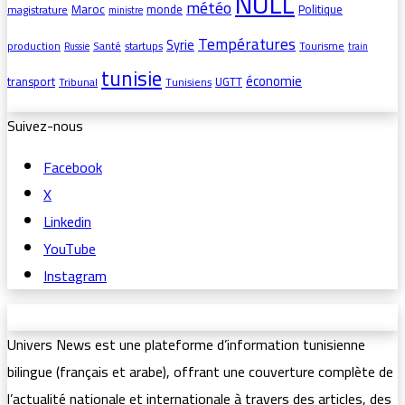
NULL
météo
Maroc
monde
Politique
magistrature
ministre
Températures
Syrie
production
Santé
startups
Tourisme
Russie
train
tunisie
économie
transport
UGTT
Tribunal
Tunisiens
Suivez-nous
Facebook
X
Linkedin
YouTube
Instagram
Univers News est une plateforme d’information tunisienne
bilingue (français et arabe), offrant une couverture complète de
l’actualité nationale et internationale à travers des articles, des