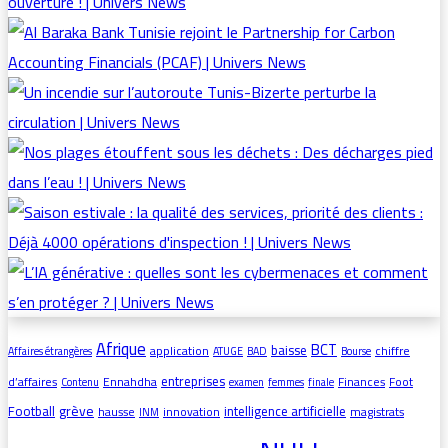
Afrique
BCT
baisse
application
chiffre
Affaires étrangères
ATUGE
BAD
Bourse
entreprises
d’affaires
Ennahdha
Finances
Foot
Contenu
examen
femmes
finale
grève
Football
intelligence artificielle
hausse
innovation
magistrats
INM