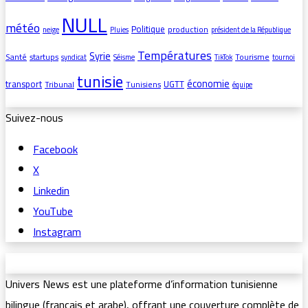
NULL
météo
Politique
production
neige
Pluies
président de la République
Températures
Syrie
Santé
startups
Tourisme
syndicat
Séisme
TikTok
tournoi
tunisie
économie
transport
UGTT
Tribunal
Tunisiens
équipe
Suivez-nous
Facebook
X
Linkedin
YouTube
Instagram
Univers News est une plateforme d’information tunisienne
bilingue (français et arabe), offrant une couverture complète de