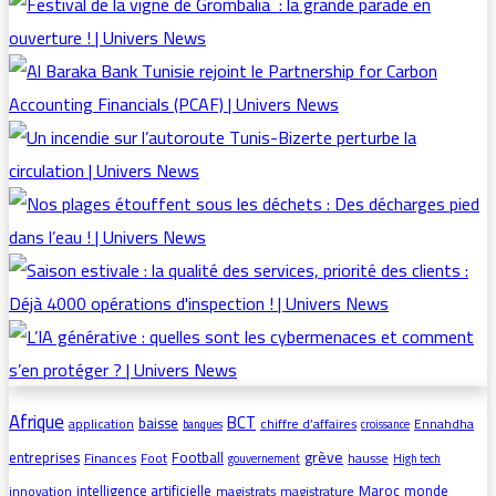
Afrique
BCT
baisse
application
chiffre d’affaires
Ennahdha
banques
croissance
grève
entreprises
Football
Finances
Foot
hausse
gouvernement
High tech
intelligence artificielle
Maroc
monde
innovation
magistrats
magistrature