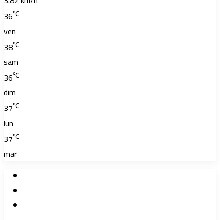
3.82 km/h
℃
36
ven
℃
38
sam
℃
36
dim
℃
37
lun
℃
37
mar