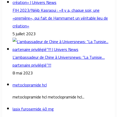
FIH 2023/Néjib Kasraoui : «Il y a, chaque soir, une
«première», qui fait de Hammamet un véritable lieu de
création»
5 juillet 2023
L’ambassadeur de Chine à Universnews: “La Tunisie…
partenaire privilégié”!!!
8 mai 2023
metoclopramide hcl
metoclopramide hcl metoclopramide hcl...
lasix furosemide 40 mg