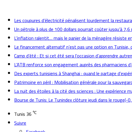
actualités
Les coupures d’électricité pénalisent lourdement la restaur
Un pétrole à plus de 100 dollars pourrait coûter jusqu’à 7,6 mi
L’inflation ralentit… mais le panier de la ménagère résiste e
Le financement alternatif n’est pas une option en Tunisie, 
Camp d’été : Et si cet été sera l’occasion d’apprendre autr
L’ATB renforce son engagement auprès des pharmaciens d’o
Des experts tunisiens à Shanghai : quand le partage d’expér
Patrimoine en péril : Mobilisation générale pour la sauvegard
La nuit des étoiles à la cité des sciences : Une expérience 
Bourse de Tunis: Le Tunindex clôture jeudi dans le rouge(-0
℃
Tunis
36
Suivre
Facebook