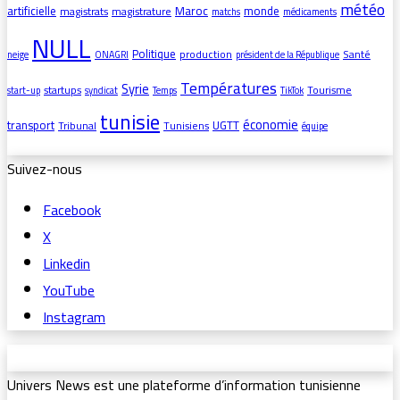
météo
artificielle
Maroc
monde
magistrats
magistrature
matchs
médicaments
NULL
Politique
production
Santé
neige
ONAGRI
président de la République
Températures
Syrie
startups
Tourisme
start-up
syndicat
Temps
TikTok
tunisie
économie
transport
UGTT
Tribunal
Tunisiens
équipe
Suivez-nous
Facebook
X
Linkedin
YouTube
Instagram
Univers News est une plateforme d’information tunisienne