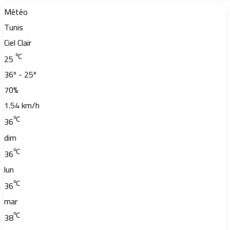
Météo
Tunis
Ciel Clair
℃
25
36º - 25º
70%
1.54 km/h
℃
36
dim
℃
36
lun
℃
36
mar
℃
38