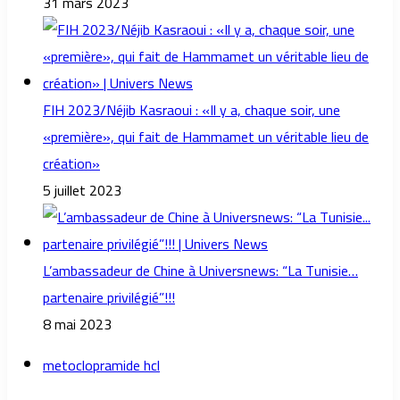
31 mars 2023
FIH 2023/Néjib Kasraoui : «Il y a, chaque soir, une
«première», qui fait de Hammamet un véritable lieu de
création»
5 juillet 2023
L’ambassadeur de Chine à Universnews: “La Tunisie…
partenaire privilégié”!!!
8 mai 2023
metoclopramide hcl