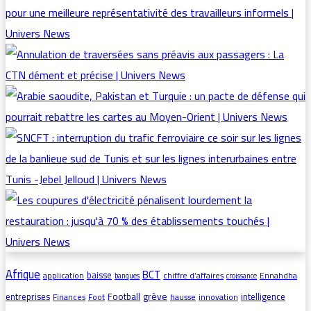
Afrique
BCT
baisse
application
chiffre d’affaires
Ennahdha
banques
croissance
grève
entreprises
Football
intelligence
Finances
Foot
hausse
innovation