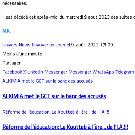
nécessaires.
Il est décédé cet après-midi du mercredi 9 aout 2023 des suites de
N.K.
Univers News
Envoyer un courriel
9-août-2023 17h09
Moins d’une minute
Partager
Facebook
X
Linkedin
Messenger
Messenger
WhatsApp
Telegram
ALKIMIA met le GCT sur le banc des accusés
ALKIMIA met le GCT sur le banc des accusés
Réforme de l’éducation: Le Koutteb à l’ère... de l’I.A.!!!
Réforme de l’éducation: Le Koutteb à l’ère... de l’I.A.!!!