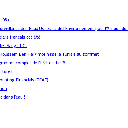
,19%)
Surveillance des Eaux Usées et de l’Environnement pour l’Afrique du
ciers français cet été
 les Sang et Or
: Houssem Ben Haj Amor hisse la Tunisie au sommet
rogramme complet de l’EST et du CA
rture !
counting Financials (PCAF)
tion
 dans l’eau !