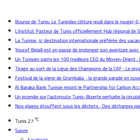
actualités
Bourse de Tunis: Le Tunindex clôture jeudi dans le rouge(-0
L’Institut Pasteur de Tunis officiellement Hub régional de 
La Tunisie, 4ᵉ destination internationale préférée des vacan
Youcef Belaïli est en passe de prolonger son aventure avec
Un Tunisien parmi les 100 meilleurs CEO du Moyen-Orient 
Tirage au sort de la Ligue des Champions de la CAF : Le p
Festival de la vigne de Grombalia : la grande parade en ouve
Al Baraka Bank Tunisie rejoint le Partnership for Carbon Ac
Un incendie sur l’autoroute Tunis-Bizerte perturbe la circula
Nos plages étouffent sous les déchets : Des décharges pied
℃
Tunis
27
Suivre
Facebook