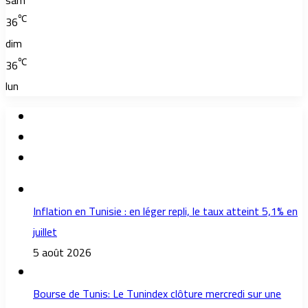
sam
℃
36
dim
℃
36
lun
Inflation en Tunisie : en léger repli, le taux atteint 5,1% en
juillet
5 août 2026
Bourse de Tunis: Le Tunindex clôture mercredi sur une