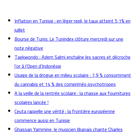
actualités
Inflation en Tunisie : en léger repli, le taux atteint 5,1% en
juillet
Bourse de Tunis: Le Tunindex clôture mercredi sur une
note négative
Taekwondo : Adem Salmi enchaîne les sacres et décroche
l’or à l’Open d’Indonésie
Usage de la drogue en milieu scolaire : 7,9 % consomment
du cannabis et 14 % des comprimés psychotropes
A la veille de la rentrée scolaire : la chasse aux fournitures
scolaires lancée !
Ceuta rappelle une vérité : la frontière européenne
commence aussi en Tunisie
Ghassan Yammine, le musicien libanais chante Charles