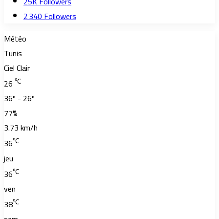
25K
Followers
2 340
Followers
Météo
Tunis
Ciel Clair
℃
26
36º - 26º
77%
3.73 km/h
℃
36
jeu
℃
36
ven
℃
38