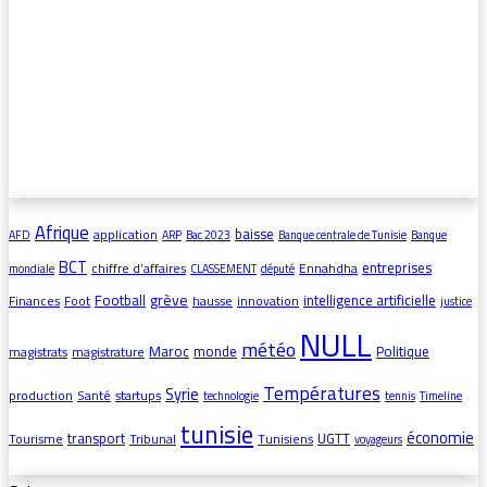
Afrique
baisse
application
AFD
ARP
Bac 2023
Banque centrale de Tunisie
Banque
BCT
entreprises
chiffre d’affaires
Ennahdha
mondiale
CLASSEMENT
député
grève
Football
intelligence artificielle
Finances
Foot
hausse
innovation
justice
NULL
météo
Maroc
monde
Politique
magistrats
magistrature
Températures
Syrie
production
Santé
startups
technologie
tennis
Timeline
tunisie
économie
transport
UGTT
Tourisme
Tribunal
Tunisiens
voyageurs