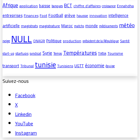
Afrique
BCT
baisse
application
chiffre d’affaires
Ennahdha
banques
croissance
grève
entreprises
Football
intelligence
Finances
Foot
hausse
innovation
météo
artificielle
Maroc
monde
magistrats
magistrature
matchs
médicaments
NULL
Politique
production
Santé
neige
ONAGRI
président de la République
Températures
Syrie
startups
Tourisme
start-up
syndicat
Temps
TikTok
tunisie
économie
transport
UGTT
Tribunal
Tunisiens
équipe
Suivez-nous
Facebook
X
Linkedin
YouTube
Instagram