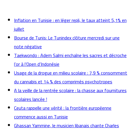
actualités
Inflation en Tunisie : en léger repli, le taux atteint 5,1% en
juillet
Bourse de Tunis: Le Tunindex clôture mercredi sur une
note négative
Taekwondo : Adem Salmi enchaîne les sacres et décroche
l’or à l’Open d’Indonésie
Usage de la drogue en milieu scolaire : 7,9 % consomment
du cannabis et 14 % des comprimés psychotropes
A la veille de la rentrée scolaire : la chasse aux fournitures
scolaires lancée !
Ceuta rappelle une vérité : la frontière européenne
commence aussi en Tunisie
Ghassan Yammine, le musicien libanais chante Charles