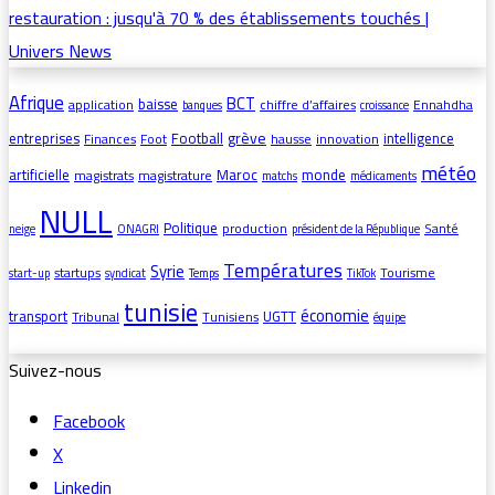
Afrique
BCT
baisse
application
chiffre d’affaires
Ennahdha
banques
croissance
grève
entreprises
Football
intelligence
Finances
Foot
hausse
innovation
météo
artificielle
Maroc
monde
magistrats
magistrature
matchs
médicaments
NULL
Politique
production
Santé
neige
ONAGRI
président de la République
Températures
Syrie
startups
Tourisme
start-up
syndicat
Temps
TikTok
tunisie
économie
transport
UGTT
Tribunal
Tunisiens
équipe
Suivez-nous
Facebook
X
Linkedin