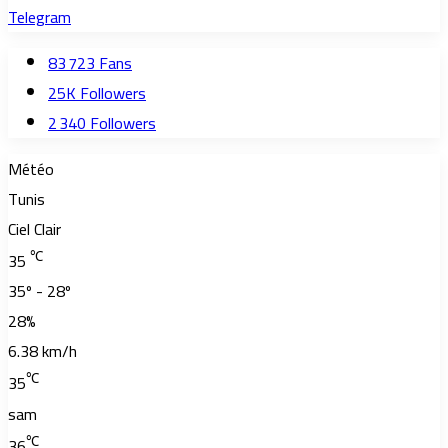
Telegram
83 723
Fans
25K
Followers
2 340
Followers
Météo
Tunis
Ciel Clair
℃
35
35º - 28º
28%
6.38 km/h
℃
35
sam
℃
36