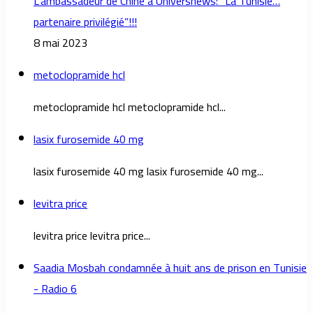
L’ambassadeur de Chine à Universnews: “La Tunisie…
partenaire privilégié”!!!
8 mai 2023
metoclopramide hcl
metoclopramide hcl metoclopramide hcl...
lasix furosemide 40 mg
lasix furosemide 40 mg lasix furosemide 40 mg...
levitra price
levitra price levitra price...
Saadia Mosbah condamnée à huit ans de prison en Tunisie
- Radio 6