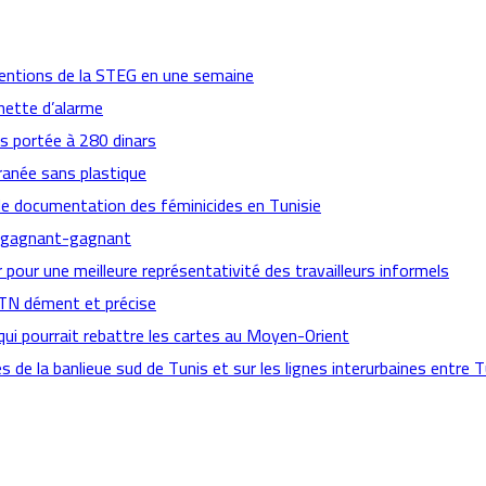
ventions de la STEG en une semaine
nette d’alarme
es portée à 280 dinars
ranée sans plastique
de documentation des féminicides en Tunisie
ts gagnant-gagnant
pour une meilleure représentativité des travailleurs informels
CTN dément et précise
qui pourrait rebattre les cartes au Moyen-Orient
es de la banlieue sud de Tunis et sur les lignes interurbaines entre T