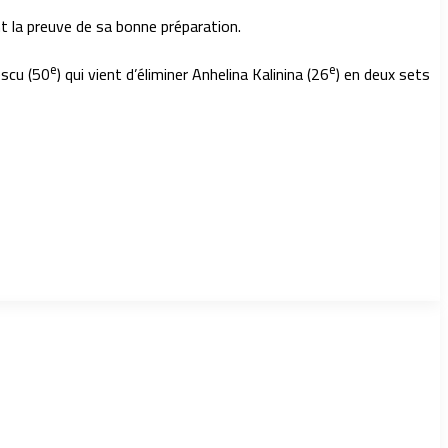
nt la preuve de sa bonne préparation.
e
e
escu (50
) qui vient d’éliminer Anhelina Kalinina (26
) en deux sets