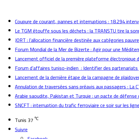
actualités
Coupure de courant, pannes et interruptions : 18.294 inter
Le TGM étouffe sous les déchets : la TRANSTU tire la son
JORT : l’allocation financière destinée aux catégories pauvr
Forum Mondial de la Mer de Bizerte : Agir pour une Méditer
Lancement officiel de la première plateforme électronique 
Forum d’affaires tuniso-indien : Identifier des partenaria
Lancement de la dernière étape de la campagne de plaidoyer 
Annulation de traversées sans préavis aux passagers : La 
Arabie saoudite, Pakistan et Turquie : un pacte de défense 
SNCFT : interruption du trafic ferroviaire ce soir sur les lign
℃
Tunis
37
Suivre
Facebook