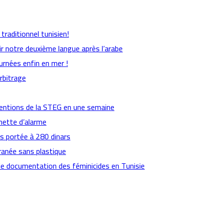
raditionnel tunisien!
ir notre deuxième langue après l’arabe
urnées enfin en mer !
arbitrage
ventions de la STEG en une semaine
nette d’alarme
es portée à 280 dinars
ranée sans plastique
de documentation des féminicides en Tunisie