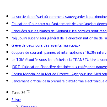
actualités
La sortie de sefsari où comment sauvegarder le patrimoine t
Education :Pour ceux qui fantasment de voir l’anglais deven
Echouées sur les plages de Monastir, les tortues sont reto
Néji Jouini superviseur général de la direction nationale de l’
Grève de deux jours des agents municipaux
Coupure de courant, pannes et interruptions : 18.294 inter
Le TGM étouffe sous les déchets : la TRANSTU tire la son
JORT : l’allocation financière destinée aux catégories pauvr
Forum Mondial de la Mer de Bizerte : Agir pour une Méditer
Lancement officiel de la première plateforme électronique 
℃
Tunis
36
Suivre
Facebook