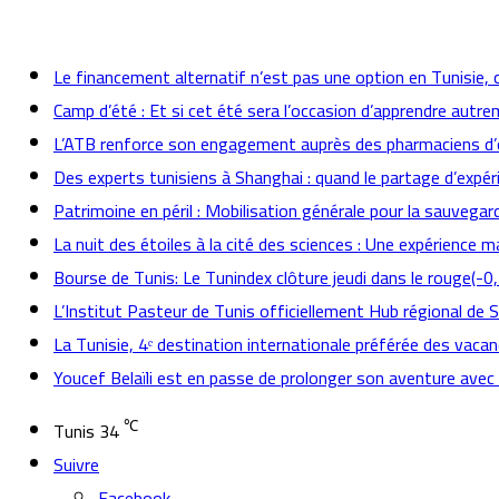
actualités
Le financement alternatif n’est pas une option en Tunisie, 
Camp d’été : Et si cet été sera l’occasion d’apprendre autr
L’ATB renforce son engagement auprès des pharmaciens d’o
Des experts tunisiens à Shanghai : quand le partage d’expér
Patrimoine en péril : Mobilisation générale pour la sauvegard
La nuit des étoiles à la cité des sciences : Une expérience 
Bourse de Tunis: Le Tunindex clôture jeudi dans le rouge(-0
L’Institut Pasteur de Tunis officiellement Hub régional de 
La Tunisie, 4ᵉ destination internationale préférée des vacan
Youcef Belaïli est en passe de prolonger son aventure avec
℃
Tunis
34
Suivre
Facebook