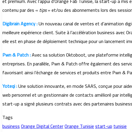
et premium. Avec l’appui d’Orange Fab Tunisie, la start-up a mis
contenu par des «
tips
» et/ou des abonnements lors des sessions 
Digibrain Agency :
Un nouveau canal de ventes et d’animation digit
meilleure expérience client. Suite à l’accélération business avec O
elle est en phase de déploiement technique pour un lancement im
Pwn & Patch :
Avec sa solution Oktoboot, une plateforme intelli
entreprises. En parallèle, Pwn & Patch offre également des servic
favorisant ainsi l’échange de services et produits entre Pwn & Pa
Yoteqi :
Une solution innovante, en mode SAAS, conçue pour aider 
web personnel et un gestionnaire de contacts amélioré par intell
start-up a signé plusieurs contrats avec des partenaires business
Tags
business
Orange Digital Center
Orange Tunisie
start-up
tunisie