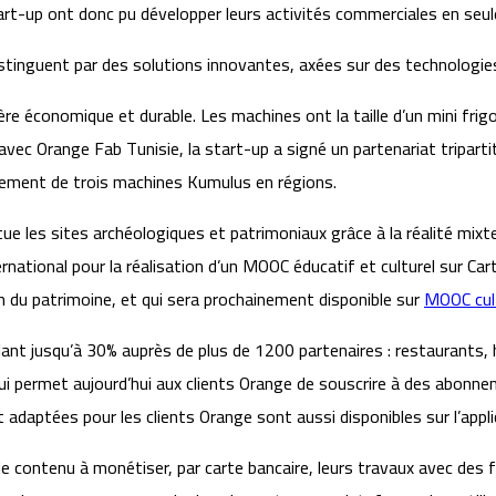
rt-up ont donc pu développer leurs activités commerciales en seu
stinguent par des solutions innovantes, axées sur des technologies
ère économique et durable. Les machines ont la taille d’un mini fri
ion avec Orange Fab Tunisie, la start-up a signé un partenariat trip
oiement de trois machines Kumulus en régions.
e les sites archéologiques et patrimoniaux grâce à la réalité mixte et 
rnational pour la réalisation d’un MOOC éducatif et culturel sur Car
on du patrimoine, et qui sera prochainement disponible sur
MOOC cul
lant jusqu’à 30% auprès de plus de 1200 partenaires : restaurants, h
qui permet aujourd’hui aux clients Orange de souscrire à des abonne
et adaptées pour les clients Orange sont aussi disponibles sur l’app
e contenu à monétiser, par carte bancaire, leurs travaux avec des 