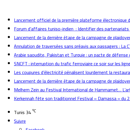
actualités
Lancement officiel de la première plateforme électronique 
Forum d’affaires tuniso-indien : Identifier des partenaria
Lancement de la dernière étape de la campagne de plaidoyer 
Annulation de traversées sans préavis aux passagers : La 
Arabie saoudite, Pakistan et Turquie : un pacte de défense 
SNCFT : interruption du trafic ferroviaire ce soir sur les lign
Les coupures d’électricité pénalisent lourdement la restaur
Lancement de la dernière étape de la campagne de plaidoyer 
Melhem Zein au Festival International de Hammamet… L’arti
Kerkennah fête son traditionnel Festival « Damassa » du 
℃
Tunis
34
Suivre
Facebook